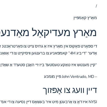
/
מאַרץ קאַמפּיין
מאַרץ מעדיקאַל מאַדנעס
אָדער “די ביג 4M” קאמפאניע צו ברענגען וויסיקייַט צו די אַוואַנסירטע באַהאַנדלונג פון רוקנביין, אָרטאַפּידיק און ווייטיק טנאָים.
“קיין מענטש איז טאַקע טעסטעד ביז זיי האָבן סטערד אַ שאָדן אי
– John Ventrudo, MD פּיין מומכע
דיין וועג צו אָפּזוך
NYSI איז דאָ צו אַרבעטן מיט איר בעשאַס דיין נסיעה צו די אנדערע זייַט פון דיין ווייטיק, רוקנביין און / אָדער אָרטאַפּידיק צושטאַנד. מיר נעמען די מיסטעריע אויס פון דיין ווייטיק, מעדיציניש.