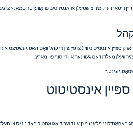
דיין דיסאָרדער. מיר צושטעלן אַוואַנסירטע, פּראָווען טריטמאַנץ צו געבן
 קהל
יארק ספּיין אינסטיטוט וויל צו פייַערן די קהל וואָס האט געשטיצט אונדז
יר וועלן מעלדן דעם געווינער אין די סוף פון מאַרץ.
-שטאַט געגנט.*
 ספּיין אינסטיטוט
באַהאַנדלונג פּלאַנז ניצן אונדזער דיאַגנאָסטיק באַדינונגס צו העלפֿן א