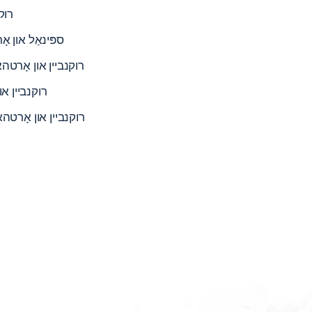
רוק
ספּינאַל און אָ
רוקנביין און אָרטהא
רוקנביין או
רוקנביין און אָרטהא