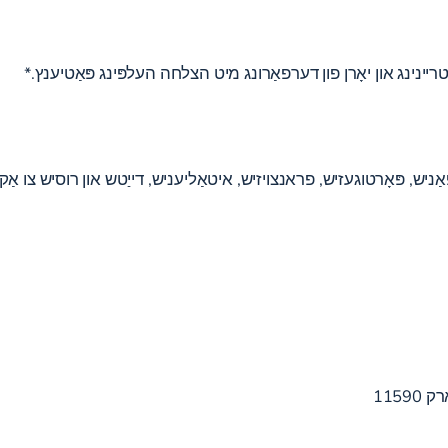
ריינינג און יאָרן פון דערפאַרונג מיט הצלחה העלפּינג פּאַטיענץ.*
ניש, פּאָרטוגעזיש, פראנצויזיש, איטאַליעניש, דייַטש און רוסיש צו אַקא