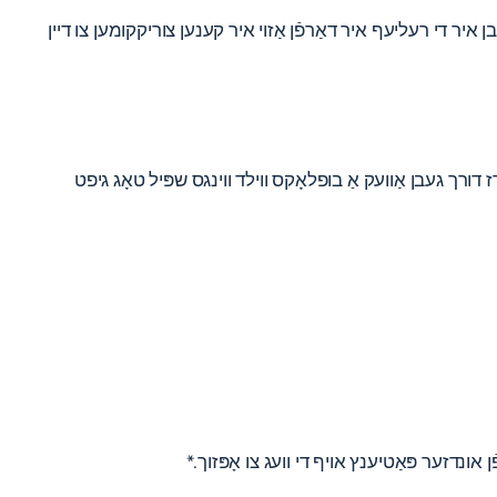
 איר די רעליעף איר דאַרפֿן אַזוי איר קענען צוריקקומען צו דיין
 דורך געבן אַוועק אַ בופלאָקס ווילד ווינגס שפּיל טאָג גיפט
ונדזער פּאַטיענץ אויף די וועג צו אָפּזוך.*