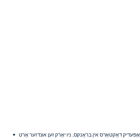
אָפּעדיק דאָקטאָרס אין בראָנקס, ניו יאָרק
זען אונדזער אָרט