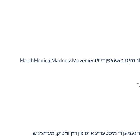
די ספּאָרט פאָקוס אין מאַרץ איז אַ גרויס צייט צו פאַרטראַכטנ זיך אַקוטע און כראָניש שאָדן און אַ מאַנשאַפֿט צוגאַנג צו דיין זאָרג. NYSI האָט באשאפן די #MarchMedicalMadnessMovement
”