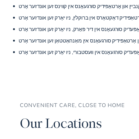
נביין און אָרטאַפּידיק סורגעאָנס אין קווינס
זען אונדזער אָרט
רטאַפּידיק דאָקטאָרס אין ברוקלין, ניו יאָרק
זען אונדזער אָרט
ָפּעדיק סורגעאָנס אין דיר פּאַרק, ניו יאָרק
זען אונדזער אָרט
ן אָרטאַפּידיק סורגעאָנס אין מאַנהאַטטאַן
זען אונדזער אָרט
ָפּעדיק סורגעאָנס אין וועסטבורי, ניו יאָרק
זען אונדזער אָרט
CONVENIENT CARE, CLOSE TO HOME
Our Locations