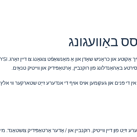
ס באַוועגונג
ן די פּנים און געקומען אויס אויף די אנדערע זייַט שטארקער ווי אלץ.