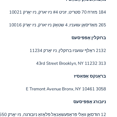
184 מזרח 70 סטריט, יוניט #4 ניו יארק, ניו יאָרק 10021
265 מאַדיסאָן עוועניו, 4 שטאָק ניו יארק, ניו יאָרק 10016
ברוקלין אָפפיסעס
2132 ראַלף עוועניו ברוקלין, ניו יאָרק 11234
313 43rd Street Brooklyn, NY 11232
בראָנקס אָפאַסיז
3058 E Tremont Avenue Bronx, NY 10461
ניובורג אָפפיסעס
12 הודסאָן וואַלי פּראַפעשאַנאַל פּלאַזאַ ניובורגה, ניו יאָרק 12550