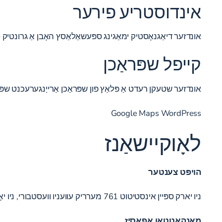
אינדוסטריע פירער
אונדזער דיאַגנאָסטיק ימאַגינג ספּעשאַלאַסץ האָבן אַ גרונטיק ט
קייפל שפּראַכן
אונדזער שטעקן רעדט אַ פּלאַץ פון שפּראַכן אַרייַנגערעכנט שפּאַ
Google Maps WordPress
לאָוקיישאַנז
הויפּט צענטער
ניו יארק ספּיין אינסטיטוט 761 מערריק עוועניו וועסטבורי, ניו יאָרק 11590
מאַנהאַטטאַן אָפאַסיז