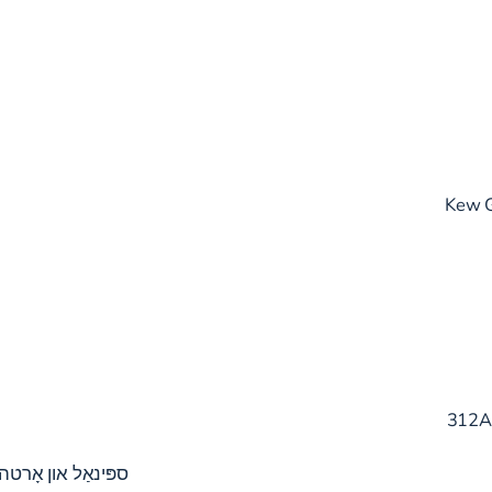
312A
ספּינאַל און אָרטה