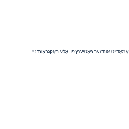
ַמאַדייט אונדזער פּאַטיענץ פון אַלע באַקגראַונדז.*