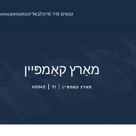
טנאָים מיר מייַכל
באַדינונגען
וועגן
Home
מאַרץ קאַמפּיין
מאַרץ קאַמפּיין
YI
HOME