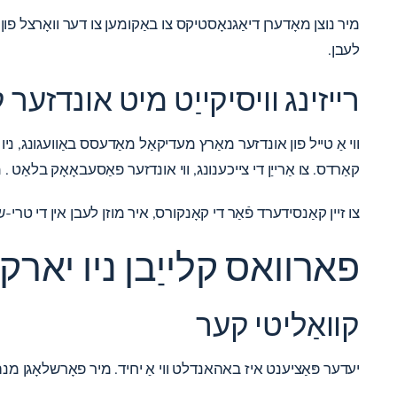
מיר נוצן מאָדערן דיאַגנאָסטיקס צו באַקומען צו דער וואָרצל פון 
לעבן.
רייזינג וויסיקייַט מיט אונדזער
ווי אַ טייל פון אונדזער מאַרץ מעדיקאַל מאַדעסס באַוועגונג, ניו 
קאַרדס. צו אַרייַן די צייכענונג, ווי אונדזער
פאַסעבאָאָק בלאַט
. מ
צו זיין קאַנסידערד פֿאַר די קאָנקורס, איר מוזן לעבן אין די טרי
פארוואס קלייַבן ניו יארק
קוואַליטי קער
יעדער פּאַציענט איז באהאנדלט ווי אַ יחיד. מיר פאָרשלאָגן מנהג 