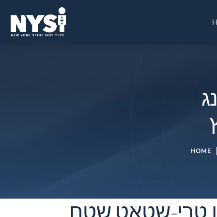
נג
HOME
און טרי-שטאַט שטח