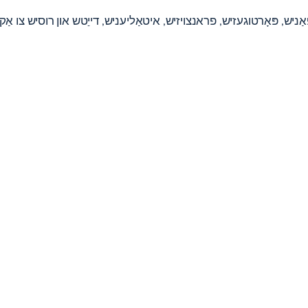
ניש, פּאָרטוגעזיש, פראנצויזיש, איטאַליעניש, דייַטש און רוסיש צו אַקא