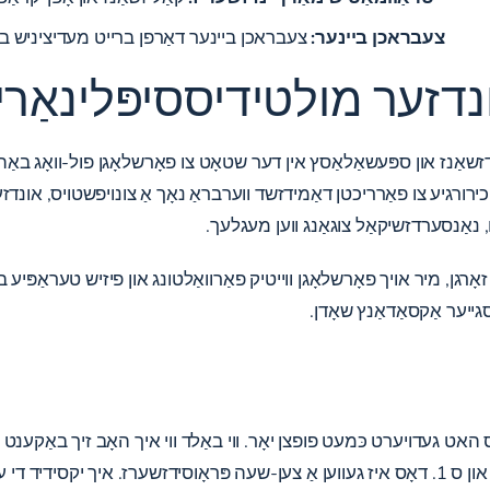
צעבראכן ביינער:
צעבראכן ביינער דאַרפן ברייט מעדיציניש באַהא
נדזער מולטידיססיפּלינאַרי
נז און ספּעשאַלאַסץ אין דער שטאָט צו פאָרשלאָגן פול-וואָג באַהאַנ
ן כירורגיע צו פאַרריכטן דאַמידזשד ווערבראַ נאָך אַ צונויפשטויס, או
וו, נאַנסערדזשיקאַל צוגאַנג ווען מעגלעך.
 זאָרגן, מיר אויך פאָרשלאָגן ווייטיק פאַרוואַלטונג און פיזיש טעראַפּיע 
ט געדויערט כּמעט פופצן יאָר. ווי באַלד ווי איך האָב זיך באַקענט מ
באָכער.” איך יווענטשאַוואַלי געהאט אַ ספּיינאַל פוסיאָן ל 4 / 5 און ס 1. דאָס איז געווען אַ צען-ש