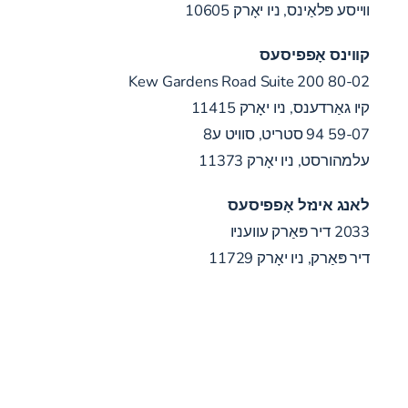
ווייסע פּלאַינס, ניו יאָרק 10605
קווינס אָפפיסעס
80-02 Kew Gardens Road Suite 200
קיו גאַרדענס, ניו יאָרק 11415
59-07 94 סטריט, סוויט ע8
עלמהורסט, ניו יאָרק 11373
לאנג אינזל אָפפיסעס
2033 דיר פּאַרק עוועניו
דיר פּאַרק, ניו יאָרק 11729