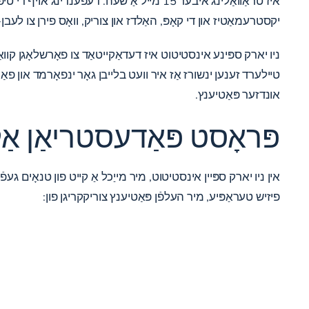
איז טראַוואַלינג איבער 15 מייל אַ שעה. דעפ
יקסטרעמאַטיז און די קאָפּ, האַלדז און צוריק, וואָס פירן צו לעב
ניו יארק ספּינע אינסטיטוט איז דעדאַקייטאַד צו פאָרשלאָגן קוואַל
טיילערד זענען ינשורז אַז איר וועט בלייבן גאָר ינפאָרמד און פאַ
אונדזער פּאַטיענץ.
פּראָסט פּאַדעסטריאַן א
אין ניו יארק ספּיין אינסטיטוט, מיר מייַכל אַ קייט פון טנאָים געפֿ
פיזיש טעראַפּיע, מיר העלפֿן פּאַטיענץ צוריקקריגן פון: