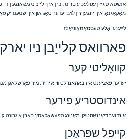
אנשטא ט גײ ן עטלעכ ע טריט , בי ן אי ך לײכ ט געגאנגע ן ד י גאנ
מאַקאַגנאָ. איך זינגען זיין לויב יעדער טאָג און איך שטענדיק פּאָ
לייענען אַלע טעסטאַמאָוניאַלז
פארוואס קלייַבן ניו יארק
קוואַליטי קער
יעדער פּאַציענט איז באהאנדלט ווי אַ יחיד. מיר פאָרשלאָגן מנהג 
אינדוסטריע פירער
אונדזער דיאַגנאָסטיק ימאַגינג ספּעשאַלאַסץ האָבן אַ גרונטיק ט
קייפל שפּראַכן