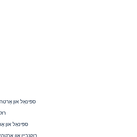
ספּינאַל און אָרטה
רוק
ספּינאַל און אָ
רוקנביין און אָרטהא