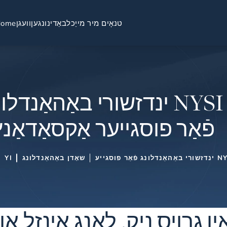
טנאָים מיר מייַכל
באַדינונגען
וועגן
Home
NYSI ינדזשורי באַהאַנדלו
פֿאַר פוסגייער אַקסאַדאַנץ
אַנדלונג פֿאַר פוסגייע
שאָדן באַהאַנדלונג
YI
ין גרויס ניק, לאנג אינזל 