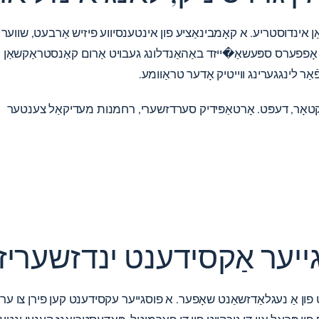
 אינדוסטריע. א קאָמבינאַציע פון ​​אינטענסיווע פיזיש אַרבעט, שווער מא
אָפפערס ספּעשאַ�ייזד באַהאַנדלונג געבויט אַרום קאַנסטראַקשאַן ינ
ַר לינגגערינג ווייטיק אָדער טראַוומע.
סגייער אַקסידענט ינדזשעריז
ענט פון אַ נעגלאַדזשאַנט שאָפער. א פוסגייער עקסידענט קען פירן צו ער