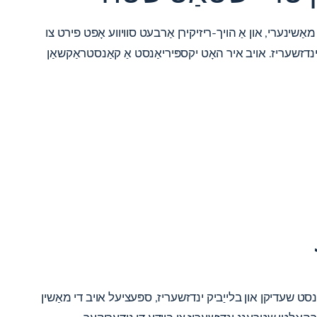
ַשינערי, און אַ הויך-ריזיקירן אַרבעט סוויווע אָפט פירט צו
דזשעריז. אויב איר האָט יקספּיריאַנסט אַ קאַנסטראַקשאַן
נסט שעדיקן און בלייַביק ינדזשעריז, ספּעציעל אויב די מאַשין