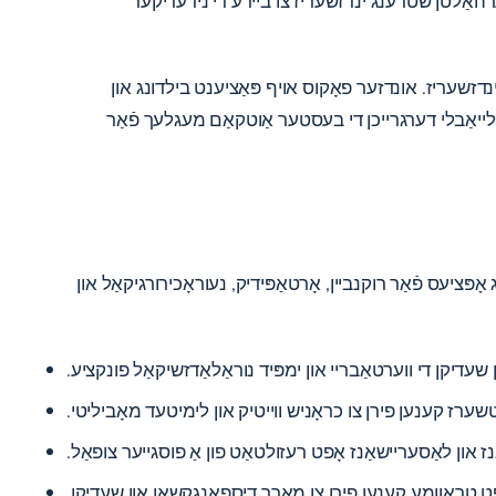
 קענען ונטערהאַלטן שטרענג ינדזשעריז צו ביידע די נידעריקער
 ינדזשעריז. אונדזער פאָקוס אויף פּאַציענט בילדונג און
 רילייאַבלי דערגרייכן די בעסטער אַוטקאַם מעגלעך פֿאַר
אָפּציעס פֿאַר רוקנביין, אָרטאַפּידיק, נעוראָכירורגיקאַל און
עדיקן די ווערטאַבריי און ימפּיד נוראַלאַדזשיקאַל פונקציע.
שערז קענען פירן צו כראָניש ווייטיק און לימיטעד מאָביליטי.
נז און לאַסעריישאַנז אָפט רעזולטאַט פון אַ פוסגייער צופאַל.
ט טראַוומע קענען פירן צו מאַרך דיספאַנגקשאַן און שעדיקן.