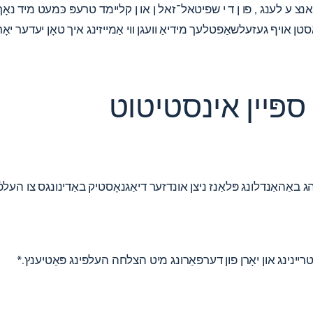
צ ע לענג , פו ן ד י שפיטאל־זאל ן או ן קליימד טרעפּ כּמעט מיד נאָך כ
סטן אויף געזעלשאַפטלעך מידיאַ וועגן ווי אַמייזינג איך טאָן יעדער יאָר
 ספּיין אינסטיטוט
באַהאַנדלונג פּלאַנז ניצן אונדזער דיאַגנאָסטיק באַדינונגס צו העלפֿן א
ריינינג און יאָרן פון דערפאַרונג מיט הצלחה העלפּינג פּאַטיענץ.*