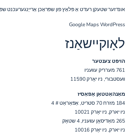
אונדזער שטעקן רעדט אַ פּלאַץ פון שפּראַכן אַרייַנגערעכנט שפּאַ
Google Maps WordPress
לאָוקיישאַנז
הויפּט צענטער
761 מערריק עוועניו
וועסטבורי, ניו יאָרק 11590
מאַנהאַטטאַן אָפאַסיז
184 מזרח 70 סטריט, אַפּאַראַט # 4
ניו יארק, ניו יאָרק 10021
265 מאַדיסאָן עוועניו, 4 שטאָק
ניו יארק, ניו יאָרק 10016