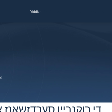
Find a Location
Schedule a Consultation
Yiddish
NYSI ינדזשורי באַה
די רוקנביין סערדזשאַנז א