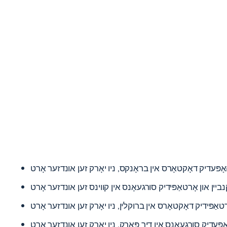
אָפּעדיק דאָקטאָרס אין בראָנקס, ניו יאָרק
זען אונדזער אָרט
נביין און אָרטאַפּידיק סורגעאָנס אין קווינס
זען אונדזער אָרט
רטאַפּידיק דאָקטאָרס אין ברוקלין, ניו יאָרק
זען אונדזער אָרט
ָפּעדיק סורגעאָנס אין דיר פּאַרק, ניו יאָרק
זען אונדזער אָרט