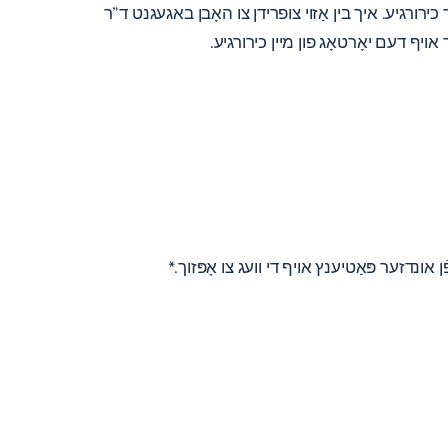
ירורגיע. איך בין אַזוי צופרידן צו האָבן באגעגנט ד”ר
 אויף דעם יאָרטאָג פון מיין כירורגיע.
ונדזער פּאַטיענץ אויף די וועג צו אָפּזוך.*