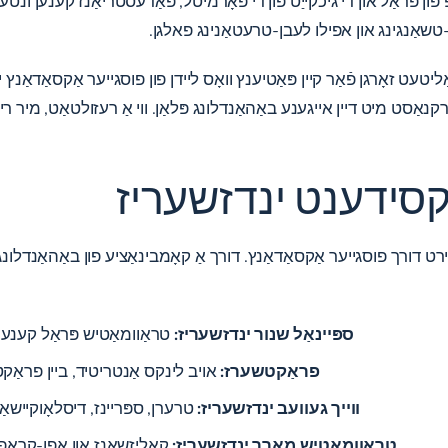
ּענדינג אויף די טיפּ פון פּראַל און די גיכקייַט פון די פאָרמיטל, פּאַדעסטריאַנז
ן-טשאַנגינג און אפילו לעבן-טרעטאַנינג פאלגן.
יטעט זאָרגן פֿאַר קיין פּאַטיענץ וואָס ליידן פון פוסגייער אַקסאַדאַנץ
רקנאַסט מיט דיין אייגענע באַהאַנדלונג פּלאַן. ווי אַ רעזולטאַט, מיר
ַקסידענט ינדזשעריז
ירט דורך פוסגייער אַקסאַדאַנץ. דורך אַ קאָמבינאַציע פון ​​באַהאַנדלונג 
ספּיינאַל שנור ינדזשעריז:
טראַוומאַטיש פּראַל קענען ש
פראַקטשערז:
אויב לינקס אַנטריטיד, ביין פראַקט
ווייך געוועב ינדזשעריז:
טרערן, ספּריינז, דיסלאָוקיישאַ
טראַוומאַטיש מאַרך ינדזשעריז:
קאַליזשאַנז און אָפן-קראַפ