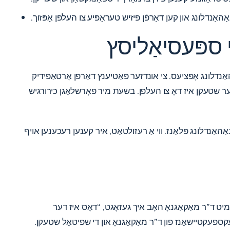
ַנדלונג און קען דאַרפֿן פיזיש טעראַפּיע צו העלפן אָפּזוך.
 ספּעסיאַליסץ
דלונג אָפּציעס. צי אונדזער פּאַטיענץ דאַרפן אָרטאַפּידיק
נדזער שטעקן איז דאָ צו העלפן. בשעת מיר פאָרשלאָגן כירורגיש
באַהאַנדלונג פּלאַנז. ווי אַ רעזולטאַט, איר קענען רעכענען אויף
יט ד”ר מאַקאַגנאָ האָב איך געזאָגט, “דאָס איז דער
עה פּראָוסידזשערז. איך יקסידיד די עקספּעקטיישאַנז פון ד”ר מאַקאַגנאָ און די שפּיטאָל שטעקן.