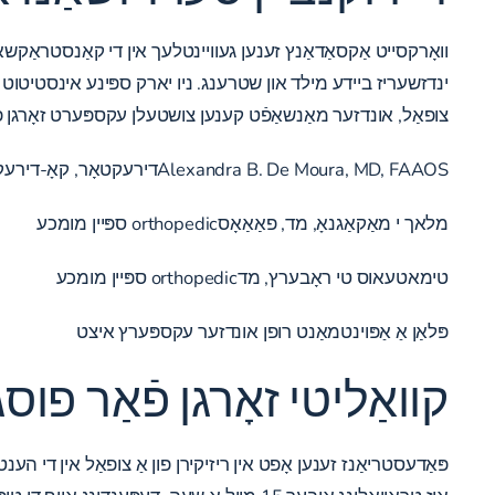
וואָרקסייט אַקסאַדאַנץ זענען געוויינטלעך אין די קאַנסטראַקשאַן
ינדזשעריז ביידע מילד און שטרענג. ניו יארק ספּינע אינסטיטוט 
צופאַל, אונדזער מאַנשאַפֿט קענען צושטעלן עקספּערט זאָרגן פֿא
Alexandra B. De Moura, MD, FAAOSדירעקטאָר, קאָ-דירעקטאָר, דעפּט. אָרטאַפּידיק סערדזשערי, רחמנות מעדיקאַל צענטער
מלאך י מאַקאַגנאָ, מד, פאַאַאָסorthopedic ספּיין מומכע
טימאטעאוס טי ראָבערץ, מדorthopedic ספּיין מומכע
פּלאַן אַ אַפּוינטמאַנט
רופן אונדזער עקספּערץ איצט
קוואַליטי זאָרגן פֿאַר פו
פּאַדעסטריאַנז זענען אָפט אין ריזיקירן פון אַ צופאַל אין די ה