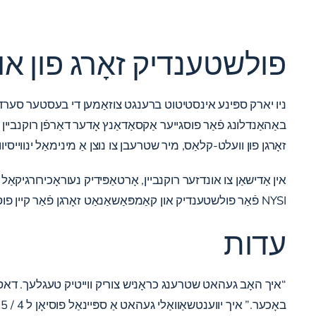
פולשטענדיק זאָרג פון או
ניו יארק ספּינע אינסטיטוט ברענגט צוזאַמען די בעסטער סערדזשאַ
באַהאַנדלונג פֿאַר פוסגייער אַקסאַדאַנץ אָדער דאַרפֿן רוקנביי
זאָרגן פון וועלט-קלאַס, מיר שטרעבן צו נוצן אַ מינימאַל ינווייסי
אין אַדישאַן צו אונדזער רוקנביין, אָרטאַפּידיק נעוראָכירורגיקאַל
NYSI פֿאַר פולשטענדיק און קאַמפּאַשאַנאַט זאָרגן פֿאַר קיין פוסגייער אַקסאַדאַנץ שאָדן.
עדות
“איך האָב געהאט שטרענג כראָניש צוריק ווייטיק טעגלעך. דאס הא