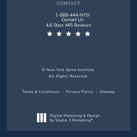
CONTACT
1-888-444-NYSI
Call New York Spine Institute on t
Contact Us
New York Spine Institute reviews:
4.6 Stars 445 Reviews
(Opens in a new tab)
© New York Spine Institute.
All Rights Reserved.
Terms & Conditions
Privacy Policy
Sitemap
Digital Marketing & Design
by Studio 3 Marketing
®
(opens in a new tab)