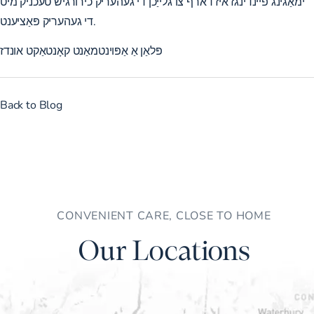
ימאַגינג פיינדינגז איז דארף צו גלייַכן די געהעריק כירורגיש טעכניק מיט
די געהעריק פּאַציענט.
פּלאַן אַ אַפּוינטמאַנט
קאָנטאַקט אונדז
Back to Blog
CONVENIENT CARE, CLOSE TO HOME
Our Locations