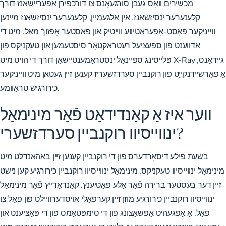
מכשירים וואָס געבן סורגעאָנס צו דורכפירן אַפּעריישאַנז דורך
קלענערער ינסיזשאַנז. אין אַלגעמיין, קלענערער ינסיזשאַנז מיינען
ווייניקער פּאָסט-אָפּעראַטיווע ווייטיק און פאַסטער אָפּזוך מאל. מיט די
אַדווענט פון ספּעציעל רעטראַקטאָר סיסטעמען און טעקניקס פון
פּלייסינג ספּיינאַל ינסטראַמענטיישאַן דורך די הויט מיט X-Ray גיידאַנס,
אַ פאַרשיידנקייַט פון רוקנביין סערדזשעריז קענען זיין געטאן מיט ווייניקער
כירורגיש טראַוומע.
ווער איז אַ קאַנדידאַט פֿאַר מינימאַל
ינווייסיוו רוקנביין סערדזשערי?
בשעת פילע דיסאָרדערס פון די רוקנביין קענען זיין באהאנדלט מיט
מינימאַל ינווייסיוו טעקניקס, מינימאַל ינווייסיוו רוקנביין כירורגיע קען נישט
זיין דער בעסטער ברירה פֿאַר אַלע פּאַטיענץ. קאַנדאַדייץ פֿאַר מינימאַל
ינווייסיוו רוקנביין כירורגיע מוזן זיין קערפאַלי אויסדערוויילט פון פאַל צו
פאַל. אַ אָפּגעהיט אָפּשאַצונג פון די סימפּטאָמס פון די פּאַציענט און