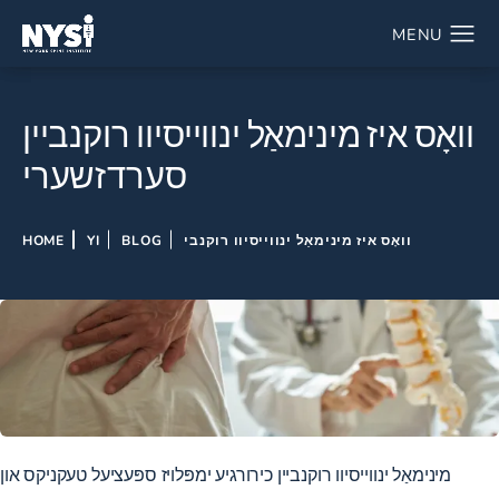
וואָס איז מינימאַל ינווייסיוו רוקנביין
סערדזשערי
וואָס איז מינימאַל ינווייסיוו רוקנבי
BLOG
YI
HOME
מינימאַל ינווייסיוו רוקנביין כירורגיע ימפּלויז ספּעציעל טעקניקס און