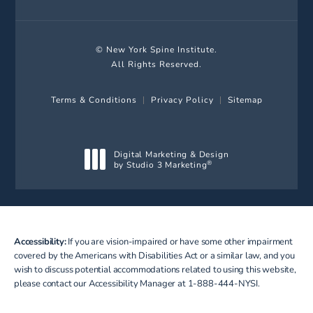
© New York Spine Institute.
All Rights Reserved.
Terms & Conditions
Privacy Policy
Sitemap
Digital Marketing & Design
by Studio 3 Marketing
®
(opens in a new tab)
Accessibility:
If you are vision-impaired or have some other impairment
covered by the Americans with Disabilities Act or a similar law, and you
wish to discuss potential accommodations related to using this website,
please contact our Accessibility Manager at
1-888-444-NYSI
.