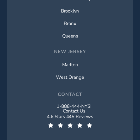
Brooklyn
Bronx
Queens
NEW JERSEY
Marlton
West Orange
CONTACT
1-888-444-NYSI
Call New York Spine Institute on t
Contact Us
New York Spine Institute reviews:
4.6 Stars 445 Reviews
(Opens in a new tab)