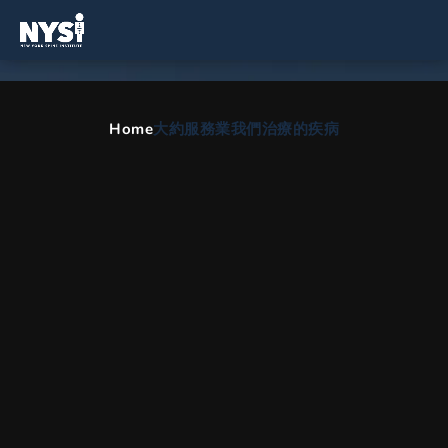
脊柱手術：Mobi-C 頸椎間盤
Home
大約
服務業
我們治療的疾病
置換術
HOME
ZH
骨科
脊柱手術：MOBI C 頸椎間盤置換術
什麼是Mobi-C光碟更換？
Mobi-C 頸椎間盤 （Mobi-C） 旨在幫助恢復節段性運動和椎間
盤高度。 Mobi-C® 的基礎是獲得專利的移動核心，可提供可控
的移動性並促進高度恢復。Mobi-C的元件包括塗有等離子噴塗
鈦和羥基磷灰石塗層的優質和劣質鈷鉻合金端板，以及聚乙烯移