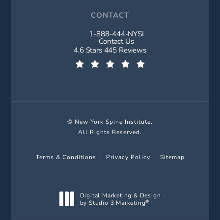
CONTACT
1-888-444-NYSI
Call New York Spine Institute on t
Contact Us
New York Spine Institute reviews:
4.6 Stars 445 Reviews
(Opens in a new tab)
© New York Spine Institute.
All Rights Reserved.
Terms & Conditions
Privacy Policy
Sitemap
Digital Marketing & Design
by Studio 3 Marketing
®
(opens in a new tab)