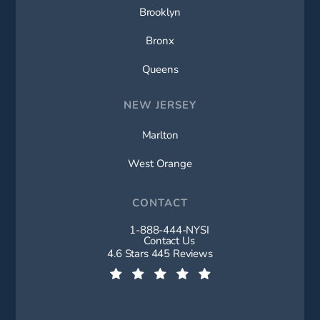
Brooklyn
Bronx
Queens
NEW JERSEY
Marlton
West Orange
CONTACT
1-888-444-NYSI
Call New York Spine Institute on t
Contact Us
New York Spine Institute reviews:
4.6 Stars 445 Reviews
(Opens in a new tab)