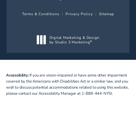
Terms & Conditions
Privacy Policy
Sitemap
Digital Marketing & Design
by Studio 3 Marketing
®
(opens in a new tab)
Accessibility:
If you are vision-impaired or have some other impairment
covered by the Americans with Disabilities Act or a similar law, and you
wish to discuss potential accommodations related to using this website,
please contact our Accessibility Manager at
1-888-444-NYSI
.