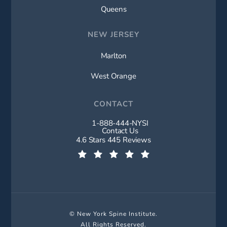
Queens
NEW JERSEY
Marlton
West Orange
CONTACT
1-888-444-NYSI
Call New York Spine Institute on t
Contact Us
New York Spine Institute reviews:
4.6 Stars 445 Reviews
(Opens in a new tab)
© New York Spine Institute.
All Rights Reserved.