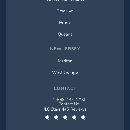
Brooklyn
Bronx
Queens
NEW JERSEY
Marlton
West Orange
CONTACT
1-888-444-NYSI
Call New York Spine Institute on t
Contact Us
New York Spine Institute reviews:
4.6 Stars 445 Reviews
(Opens in a new tab)