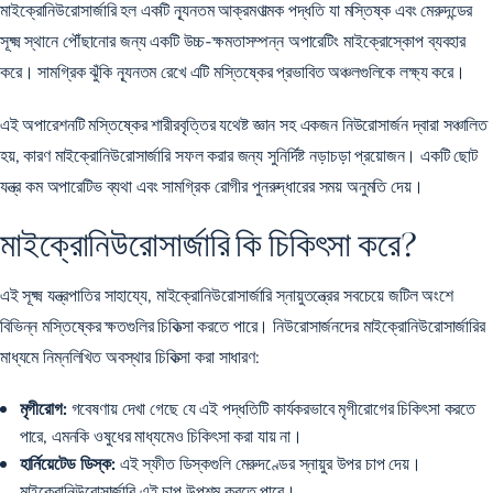
মাইক্রোনিউরোসার্জারি হল একটি ন্যূনতম আক্রমণাত্মক পদ্ধতি যা মস্তিষ্ক এবং মেরুদন্ডের
সূক্ষ্ম স্থানে পৌঁছানোর জন্য একটি উচ্চ-ক্ষমতাসম্পন্ন অপারেটিং মাইক্রোস্কোপ ব্যবহার
করে। সামগ্রিক ঝুঁকি ন্যূনতম রেখে এটি মস্তিষ্কের প্রভাবিত অঞ্চলগুলিকে লক্ষ্য করে।
এই অপারেশনটি মস্তিষ্কের শারীরবৃত্তির যথেষ্ট জ্ঞান সহ একজন নিউরোসার্জন দ্বারা সঞ্চালিত
হয়, কারণ মাইক্রোনিউরোসার্জারি সফল করার জন্য সুনির্দিষ্ট নড়াচড়া প্রয়োজন। একটি ছোট
যন্ত্র কম অপারেটিভ ব্যথা এবং সামগ্রিক রোগীর পুনরুদ্ধারের সময় অনুমতি দেয়।
মাইক্রোনিউরোসার্জারি কি চিকিৎসা করে?
এই সূক্ষ্ম যন্ত্রপাতির সাহায্যে, মাইক্রোনিউরোসার্জারি স্নায়ুতন্ত্রের সবচেয়ে জটিল অংশে
বিভিন্ন মস্তিষ্কের ক্ষতগুলির চিকিত্সা করতে পারে। নিউরোসার্জনদের মাইক্রোনিউরোসার্জারির
মাধ্যমে নিম্নলিখিত অবস্থার চিকিত্সা করা সাধারণ:
মৃগীরোগ:
গবেষণায় দেখা গেছে যে এই পদ্ধতিটি
কার্যকরভাবে মৃগীরোগের চিকিৎসা
করতে
পারে, এমনকি ওষুধের মাধ্যমেও চিকিৎসা করা যায় না।
হার্নিয়েটেড ডিস্ক:
এই স্ফীত ডিস্কগুলি মেরুদণ্ডের স্নায়ুর উপর চাপ দেয়।
মাইক্রোনিউরোসার্জারি এই চাপ উপশম করতে পারে।