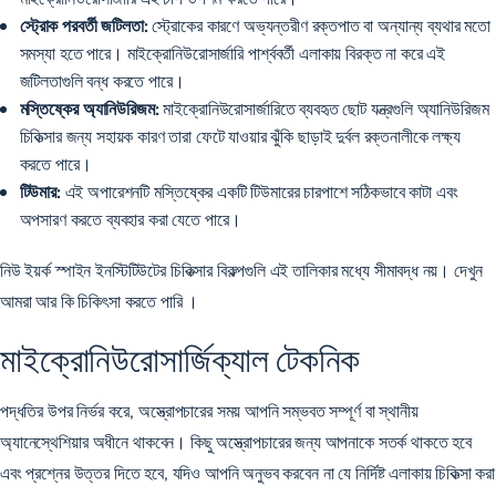
স্ট্রোক পরবর্তী জটিলতা:
স্ট্রোকের কারণে অভ্যন্তরীণ রক্তপাত বা অন্যান্য ব্যথার মতো
সমস্যা হতে পারে। মাইক্রোনিউরোসার্জারি পার্শ্ববর্তী এলাকায় বিরক্ত না করে এই
জটিলতাগুলি বন্ধ করতে পারে।
মস্তিষ্কের অ্যানিউরিজম:
মাইক্রোনিউরোসার্জারিতে ব্যবহৃত ছোট যন্ত্রগুলি অ্যানিউরিজম
চিকিত্সার জন্য সহায়ক কারণ তারা ফেটে যাওয়ার ঝুঁকি ছাড়াই দুর্বল রক্তনালীকে লক্ষ্য
করতে পারে।
টিউমার:
এই অপারেশনটি মস্তিষ্কের একটি টিউমারের চারপাশে সঠিকভাবে কাটা এবং
অপসারণ করতে ব্যবহার করা যেতে পারে।
নিউ ইয়র্ক স্পাইন ইনস্টিটিউটের চিকিত্সার বিকল্পগুলি এই তালিকার মধ্যে সীমাবদ্ধ নয়।
দেখুন
আমরা আর কি চিকিৎসা করতে পারি
।
মাইক্রোনিউরোসার্জিক্যাল টেকনিক
পদ্ধতির উপর নির্ভর করে, অস্ত্রোপচারের সময় আপনি সম্ভবত সম্পূর্ণ বা স্থানীয়
অ্যানেস্থেশিয়ার অধীনে থাকবেন। কিছু অস্ত্রোপচারের জন্য আপনাকে সতর্ক থাকতে হবে
এবং প্রশ্নের উত্তর দিতে হবে, যদিও আপনি অনুভব করবেন না যে নির্দিষ্ট এলাকায় চিকিত্সা করা