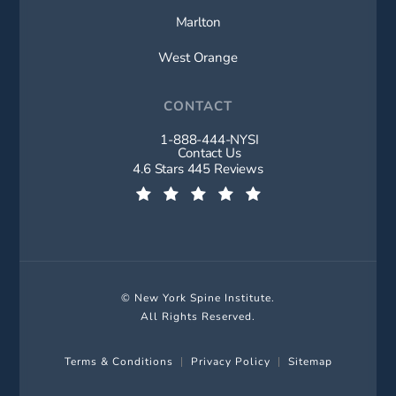
Marlton
West Orange
CONTACT
1-888-444-NYSI
Call New York Spine Institute on t
Contact Us
New York Spine Institute reviews:
4.6 Stars 445 Reviews
(Opens in a new tab)
© New York Spine Institute.
All Rights Reserved.
Terms & Conditions
Privacy Policy
Sitemap