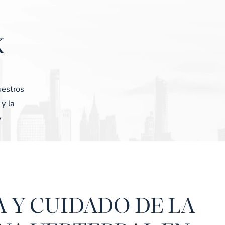
K
uestros
 y la
y
A Y CUIDADO DE LA