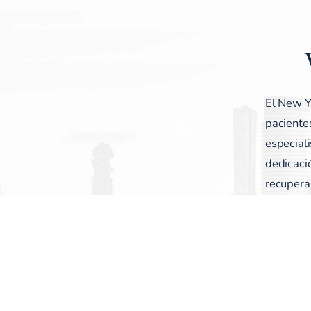
El New Yo
paciente
especiali
dedicaci
recuperar