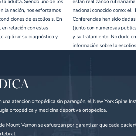
a la adulta. Siendo uno de los
están realizando rutinariame
 en la nación, nos esforzamos
nacional conocido como: el 
condiciones de escoliosis. En
Conferencias han sido dadas
l en relación con estas
(junto con numerosas publicac
 agilizar su diagnóstico y
y su tratamiento. No dude en
información sobre la escolios
DICA
una atención ortopédica sin parangón, el New York Spine Inst
gía ortopédica y medicina deportiva ortopédica.
 de Mount Vernon se esfuerzan por garantizar que cada pacient
rtebral.