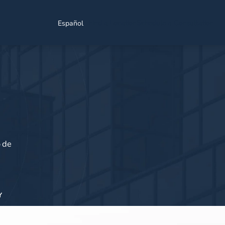
Find a Location
Schedule a Consultation
Español
o de
Y