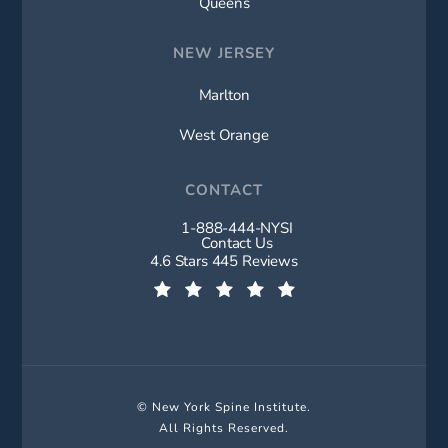
Queens
NEW JERSEY
Marlton
West Orange
CONTACT
1-888-444-NYSI
Call New York Spine Institute on t
Contact Us
New York Spine Institute reviews:
4.6 Stars 445 Reviews
(Opens in a new tab)
© New York Spine Institute.
All Rights Reserved.