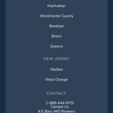
Manhattan
Westchester County
Brooklyn
Bronx
Queens
NEW JERSEY
Marlton
West Orange
CONTACT
1-888-444-NYSI
Call New York Spine Institute on t
Contact Us
New York Spine Institute reviews:
4.6 Stars 445 Reviews