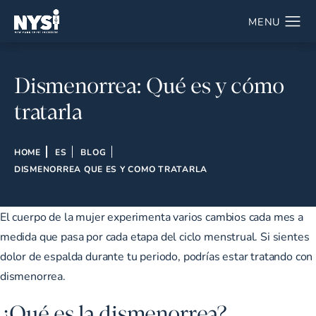
Dismenorrea: Qué es y cómo
tratarla
HOME
ES
BLOG
DISMENORREA QUE ES Y COMO TRATARLA
El cuerpo de la mujer experimenta varios cambios cada mes a
medida que pasa por cada etapa del ciclo menstrual. Si sientes
dolor de espalda durante tu periodo, podrías estar tratando con
dismenorrea.
¿Qué es la dismenorrea?