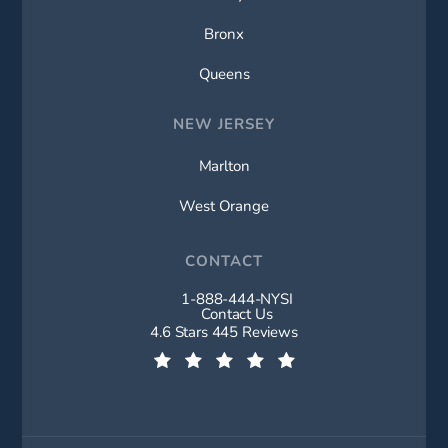
Bronx
Queens
NEW JERSEY
Marlton
West Orange
CONTACT
1-888-444-NYSI
Call New York Spine Institute on t
Contact Us
New York Spine Institute reviews:
4.6 Stars 445 Reviews
(Opens in a new tab)