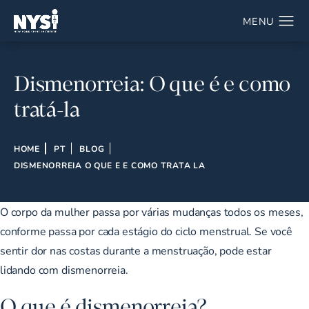
Dismenorreia: O que é e como
tratá-la
HOME
PT
BLOG
DISMENORREIA O QUE E E COMO TRATA LA
O corpo da mulher passa por várias mudanças todos os meses,
conforme passa por cada estágio do ciclo menstrual. Se você
sentir dor nas costas durante a menstruação, pode estar
lidando com dismenorreia.
O que é dismenorreia?