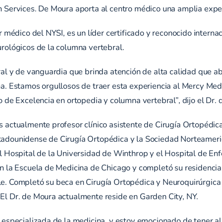
 Services. De Moura aporta al centro médico una amplia exper
r médico del NYSI, es un líder certificado y reconocido intern
rológicos de la columna vertebral.
ral y de vanguardia que brinda atención de alta calidad que a
a. Estamos orgullosos de traer esta experiencia al Mercy Medi
 de Excelencia en ortopedia y columna vertebral”, dijo el Dr. 
 actualmente profesor clínico asistente de Cirugía Ortopédic
adounidense de Cirugía Ortopédica y la Sociedad Norteameri
l Hospital de la Universidad de Winthrop y el Hospital de Enf
n la Escuela de Medicina de Chicago y completó su residencia
e. Completó su beca en Cirugía Ortopédica y Neuroquirúrgica 
El Dr. de Moura actualmente reside en Garden City, NY.
 especializada de la medicina, y estoy emocionado de tener al