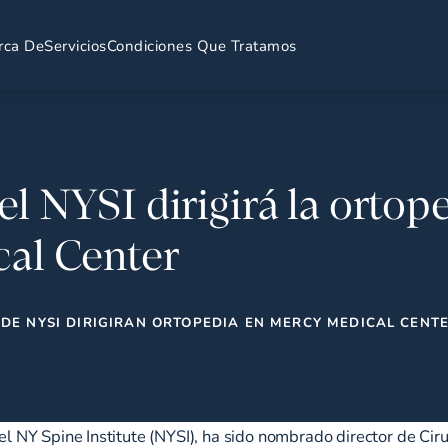
rca De
Servicios
Condiciones Que Tratamos
l NYSI dirigirá la ortope
al Center
DE NYSI DIRIGIRAN ORTOPEDIA EN MERCY MEDICAL CENT
el NY Spine Institute (NYSI), ha sido nombrado director de Ci