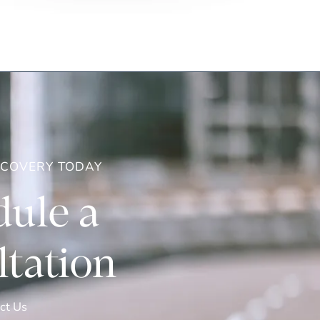
ECOVERY TODAY
ule a
tation
ct Us