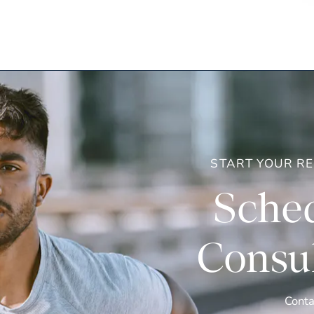
START YOUR R
Sched
Consul
Conta