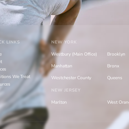
CK LINKS
NEW YORK
e
Westbury (Main Office)
Brooklyn
t
Manhattan
Bronx
ices
itions We Treat
Westchester County
Queens
urces
NEW JERSEY
Marlton
West Oran