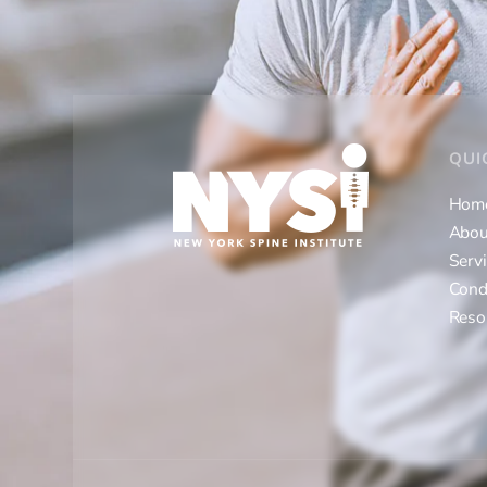
QUI
Hom
Abou
Serv
Cond
Reso