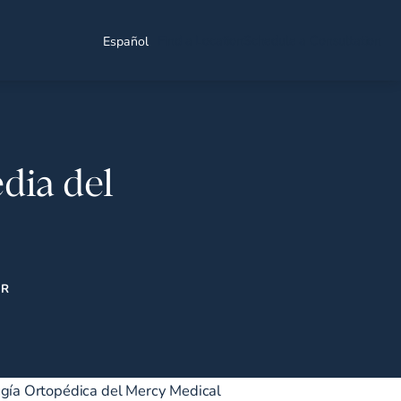
Find a Location
Schedule a Consultation
Español
dia del
ER
rugía Ortopédica del Mercy Medical