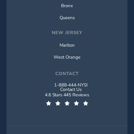
Bronx
Queens
NEW JERSEY
Marlton
West Orange
CONTACT
1-888-444-NYSI
Call New York Spine Institute on t
Contact Us
New York Spine Institute reviews:
4.6 Stars 445 Reviews
(Opens in a new tab)