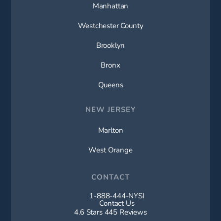
Manhattan
Westchester County
Brooklyn
Bronx
Queens
NEW JERSEY
Marlton
West Orange
CONTACT
1-888-444-NYSI
Call New York Spine Institute on t
Contact Us
New York Spine Institute reviews:
4.6 Stars 445 Reviews