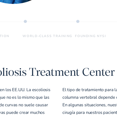
ATION
WORLD-CLASS TRAINING
FOUNDING NYSI
liosis Treatment Center
en los EE.UU. La escoliosis
El tipo de tratamiento para 
 que no es lo mismo que las
columna vertebral depende d
de curvas no suele causar
En algunas situaciones, nues
rvas puede crear muchos
cirugía para nuestros pacien