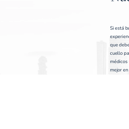
Si está 
experienc
que debe
cuello p
médicos d
mejor en 