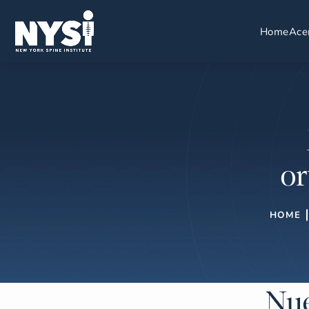
Home
Ace
or
HOME
Nue