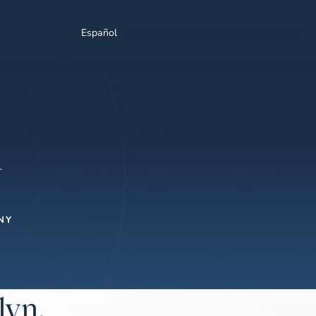
Find a Location
Schedule a Consultation
Español
Y
NY
lyn,