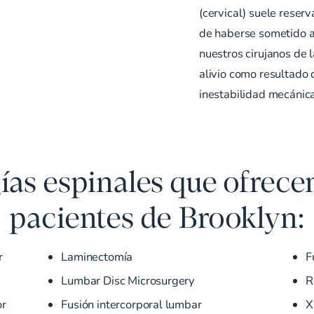
(cervical) suele rese
de haberse sometido a 
nuestros cirujanos de 
alivio como resultado 
inestabilidad mecánica
gías espinales que ofrece
pacientes de Brooklyn:
r
Laminectomía
F
Lumbar Disc Microsurgery
R
or
Fusión intercorporal lumbar
X