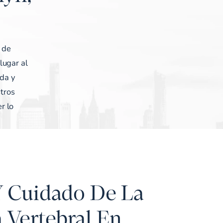
 de
lugar al
lda y
stros
r lo
Y Cuidado De La
Vertebral En