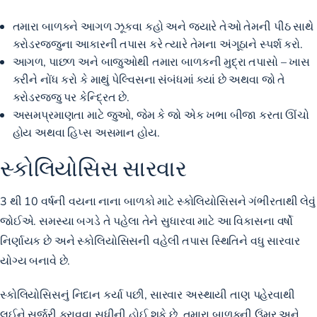
તમારા બાળકને આગળ ઝૂકવા કહો અને જ્યારે તેઓ તેમની પીઠ સાથે
કરોડરજ્જુના આકારની તપાસ કરે ત્યારે તેમના અંગૂઠાને સ્પર્શ કરો.
આગળ, પાછળ અને બાજુઓથી તમારા બાળકની મુદ્રા તપાસો – ખાસ
કરીને નોંધ કરો કે માથું પેલ્વિસના સંબંધમાં ક્યાં છે અથવા જો તે
કરોડરજ્જુ પર કેન્દ્રિત છે.
અસમપ્રમાણતા માટે જુઓ, જેમ કે જો એક ખભા બીજા કરતા ઊંચો
હોય અથવા હિપ્સ અસમાન હોય.
સ્કોલિયોસિસ સારવાર
3 થી 10 વર્ષની વયના નાના બાળકો માટે સ્કોલિયોસિસને ગંભીરતાથી લેવું
જોઈએ. સમસ્યા બગડે તે પહેલા તેને સુધારવા માટે આ વિકાસના વર્ષો
નિર્ણાયક છે અને સ્કોલિયોસિસની વહેલી તપાસ સ્થિતિને વધુ સારવાર
યોગ્ય બનાવે છે.
સ્કોલિયોસિસનું નિદાન કર્યા પછી, સારવાર અસ્થાયી તાણ પહેરવાથી
લઈને સર્જરી કરાવવા સુધીની હોઈ શકે છે. તમારા બાળકની ઉંમર અને