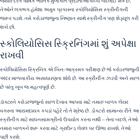
જ્યારે દરેક વાર્ષિક ભૌતિક મુલાકાત પ્રદાતાઓ વચ્ચે બદલાઈ શકે છે,
તેઓને લગભગ હંમેશા અમુક પ્રકારના સ્કોલિયોસિસ સ્ક્રીનીંગની
જરૂર પડશે. તમે કરોડરજ્જુના નિષ્ણાત સાથે સ્ક્રીનીંગ પણ શેડ્યૂલ કરી
શકો છો.
સ્કોલિયોસિસ સ્ક્રિનિંગમાં શું અપેક્ષા
રાખવી
સ્કોલિયોસિસ સ્ક્રિનિંગ એ બિન-આક્રમક પરીક્ષણ છે જે કરોડરજ્જુની
અંદર માળખાકીય અસાધારણતા શોધે છે. આ સ્ક્રીનીંગ ઝડપી અને સરળ
છે પરંતુ ખૂબ જ મહત્વપૂર્ણ છે.
ડૉક્ટરને કરોડરજ્જુનો સરળ દેખાવ આપવા માટે તમારું બાળક લેયર
વગરના આરામદાયક કપડાં પહેરે તો તે શ્રેષ્ઠ છે. ડોકટરો સામાન્ય રીતે આ
સ્ક્રીનીંગ માટે સાધનસામગ્રીનો ઉપયોગ કરતા નથી – તેના બદલે, તેઓ
તમારા બાળકને શરૂ કરવા માટે ગ્રાઉન્ડ લેવલ પર ઊભા રાખશે. તેઓ
પછી કરશે: