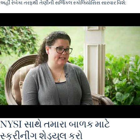
અહીં રેબેકા તરફથી તેણીની સર્જિકલ સ્કોલિયોસિસ સારવાર વિશે:
NYSI સાથે તમારા બાળક માટે
સ્ક્રીનીંગ શેડ્યૂલ કરો