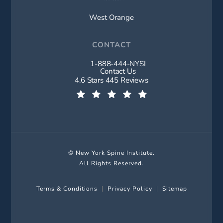
West Orange
CONTACT
1-888-444-NYSI
Call New York Spine Institute on t
Contact Us
New York Spine Institute reviews:
4.6 Stars 445 Reviews
(Opens in a new tab)
© New York Spine Institute.
All Rights Reserved.
Terms & Conditions
Privacy Policy
Sitemap