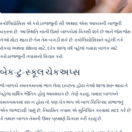
સ્કોલિયોસિસ એ
કરોડરજ્જુની સી અથવા એસ આકારની બાજુની
વક્રતા
છે. આ સ્થિતિ નાની ઉંમરે બાળકોમાં વિકસી શકે છે અને જેમ જેમ
તેઓ મોટા થાય છે તેમ તેમ બગડી શકે છે. સ્કોલિયોસિસને વહેલી તકે
રોકવા અથવા શોધવા માટે, દરેક શાળા વર્ષ પહેલાં તમારા બાળક માટે
કરોડરજ્જુની તપાસનો વિચાર કરો.
બેક-ટુ-સ્કૂલ ચેકઅપ્સ
જે બાળકો રમતગમતમાં ભાગ લેવા ઇચ્છતા હોય તેઓ શાળા શરૂ થાય તે
પહેલા વાર્ષિક ભૌતિક હોવું આવશ્યક છે. તેણે કહ્યું, તમારા બાળકને
રમતગમતમાં રસ ન હોય તો પણ ચેકઅપ એ બાળ ચિકિત્સા સંભાળનું
એક લાભદાયી પાસું છે. નિયમિત તપાસ એ સુનિશ્ચિત કરવામાં મદદ કરે છે
કે તમારું બાળક તેમની ઉંમર પ્રમાણે વિકાસ કરી રહ્યું છે.