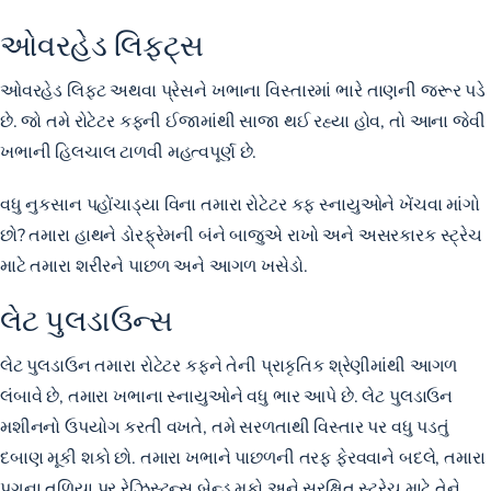
ઓવરહેડ લિફ્ટ્સ
ઓવરહેડ લિફ્ટ અથવા પ્રેસને ખભાના વિસ્તારમાં ભારે તાણની જરૂર પડે
છે. જો તમે રોટેટર કફની ઈજામાંથી સાજા થઈ રહ્યા હોવ, તો આના જેવી
ખભાની હિલચાલ ટાળવી મહત્વપૂર્ણ છે.
વધુ નુકસાન પહોંચાડ્યા વિના તમારા રોટેટર કફ સ્નાયુઓને ખેંચવા માંગો
છો? તમારા હાથને ડોરફ્રેમની બંને બાજુએ રાખો અને અસરકારક સ્ટ્રેચ
માટે તમારા શરીરને પાછળ અને આગળ ખસેડો.
લેટ પુલડાઉન્સ
લેટ પુલડાઉન તમારા રોટેટર કફને તેની પ્રાકૃતિક શ્રેણીમાંથી આગળ
લંબાવે છે, તમારા ખભાના સ્નાયુઓને વધુ ભાર આપે છે. લેટ પુલડાઉન
મશીનનો ઉપયોગ કરતી વખતે, તમે સરળતાથી વિસ્તાર પર વધુ પડતું
દબાણ મૂકી શકો છો. તમારા ખભાને પાછળની તરફ ફેરવવાને બદલે, તમારા
પગના તળિયા પર રેઝિસ્ટન્સ બેન્ડ મૂકો અને સુરક્ષિત સ્ટ્રેચ માટે તેને