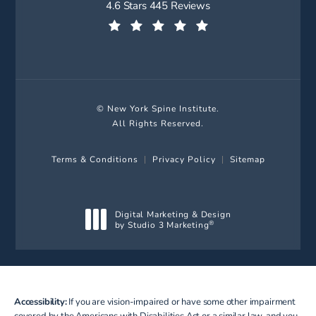
New York Spine Institute reviews:
4.6 Stars 445 Reviews
(Opens in a new tab)
© New York Spine Institute.
All Rights Reserved.
Terms & Conditions
Privacy Policy
Sitemap
Digital Marketing & Design
by Studio 3 Marketing
®
(opens in a new tab)
Accessibility:
If you are vision-impaired or have some other impairment
covered by the Americans with Disabilities Act or a similar law, and you