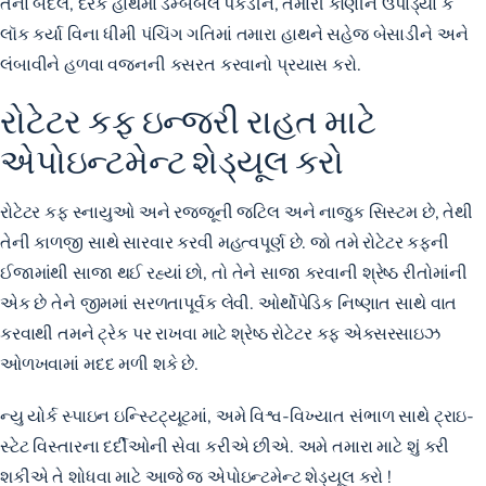
તેના બદલે, દરેક હાથમાં ડમ્બબેલ ​​પકડીને, તમારી કોણીને ઉપાડ્યા કે
લૉક કર્યા વિના ધીમી પંચિંગ ગતિમાં તમારા હાથને સહેજ બેસાડીને અને
લંબાવીને હળવા વજનની કસરત કરવાનો પ્રયાસ કરો.
રોટેટર કફ ઇન્જરી રાહત માટે
એપોઇન્ટમેન્ટ શેડ્યૂલ કરો
રોટેટર કફ સ્નાયુઓ અને રજ્જૂની જટિલ અને નાજુક સિસ્ટમ છે, તેથી
તેની કાળજી સાથે સારવાર કરવી મહત્વપૂર્ણ છે. જો તમે રોટેટર કફની
ઈજામાંથી સાજા થઈ રહ્યાં છો, તો તેને સાજા કરવાની શ્રેષ્ઠ રીતોમાંની
એક છે તેને જીમમાં સરળતાપૂર્વક લેવી. ઓર્થોપેડિક નિષ્ણાત સાથે વાત
કરવાથી તમને ટ્રેક પર રાખવા માટે શ્રેષ્ઠ રોટેટર કફ એક્સરસાઇઝ
ઓળખવામાં મદદ મળી શકે છે.
ન્યુ યોર્ક સ્પાઇન ઇન્સ્ટિટ્યૂટમાં, અમે વિશ્વ-વિખ્યાત સંભાળ સાથે ટ્રાઇ-
સ્ટેટ વિસ્તારના દર્દીઓની સેવા કરીએ છીએ. અમે તમારા માટે શું કરી
શકીએ તે શોધવા માટે
આજે જ એપોઇન્ટમેન્ટ શેડ્યૂલ કરો
!