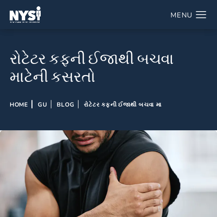
રોટેટર કફની ઈજાથી બચવા
માટેની કસરતો
HOME
GU
BLOG
રોટેટર કફની ઈજાથી બચવા મા