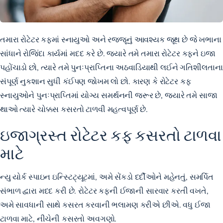
તમારા રોટેટર કફમાં સ્નાયુઓ અને રજ્જૂનું આવશ્યક જૂથ છે જે ખભાના
સાંધાને રોજિંદા કાર્યમાં મદદ કરે છે. જ્યારે તમે તમારા રોટેટર કફને ઇજા
પહોંચાડો છો, ત્યારે તમે પુનઃપ્રાપ્તિના અઠવાડિયાથી લઈને ગતિશીલતાના
સંપૂર્ણ નુકશાન સુધી કંઈપણ જોખમ લો છો. કારણ કે રોટેટર કફ
સ્નાયુઓને પુનઃપ્રાપ્તિમાં યોગ્ય સમર્થનની જરૂર છે, જ્યારે તમે સાજા
થાઓ ત્યારે ચોક્કસ કસરતો ટાળવી મહત્વપૂર્ણ છે.
ઇજાગ્રસ્ત રોટેટર કફ કસરતો ટાળવા
માટે
ન્યુ યોર્ક સ્પાઇન ઇન્સ્ટિટ્યૂટમાં, અમે સેંકડો દર્દીઓને મહેનતું, સમર્પિત
સંભાળ દ્વારા મદદ કરી છે. રોટેટર કફની ઈજાની સારવાર કરતી વખતે,
અમે સાવધાની સાથે કસરત કરવાની ભલામણ કરીએ છીએ. વધુ ઈજા
ટાળવા માટે, નીચેની કસરતો અવગણો.