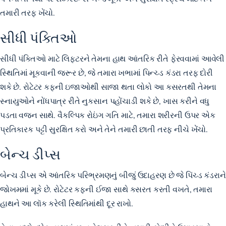
તમારી તરફ ખેંચો.
સીધી પંક્તિઓ
સીધી પંક્તિઓ માટે લિફ્ટરને તેમના હાથ આંતરિક રીતે ફેરવવામાં આવેલી
સ્થિતિમાં મૂકવાની જરૂર છે, જે તમારા ખભામાં પિન્ચ્ડ કંડરા તરફ દોરી
શકે છે. રોટેટર કફની ઇજાઓથી સાજા થતા લોકો આ કસરતથી તેમના
સ્નાયુઓને નોંધપાત્ર રીતે નુકસાન પહોંચાડી શકે છે, ખાસ કરીને વધુ
પડતા વજન સાથે. વૈકલ્પિક રોઇંગ ગતિ માટે, તમારા શરીરની ઉપર એક
પ્રતિકારક પટ્ટી સુરક્ષિત કરો અને તેને તમારી છાતી તરફ નીચે ખેંચો.
બેન્ચ ડીપ્સ
બેન્ચ ડીપ્સ એ આંતરિક પરિભ્રમણનું બીજું ઉદાહરણ છે જે પિંચ્ડ કંડરાને
જોખમમાં મૂકે છે. રોટેટર કફની ઈજા સાથે કસરત કરતી વખતે, તમારા
હાથને આ લૉક કરેલી સ્થિતિમાંથી દૂર રાખો.