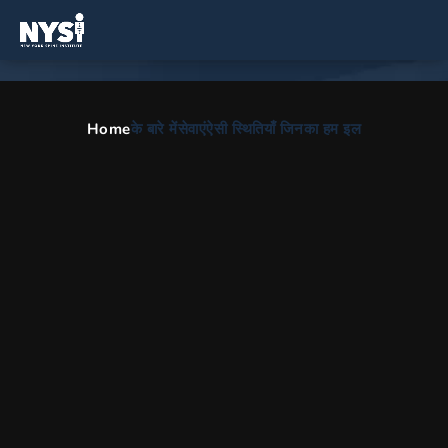
Home
के बारे में
सेवाएं
ऐसी स्थितियाँ जिनका हम इल
पहलू सिंड्रोम
HOME
HI
आर्थोपेडिक प्रभाग
पहलू सिंड्रोम
पहलू सिंड्रोम
किसी भी व्यक्ति के लिए जो अपनी गर्दन के पीछे या पीठ के निचले हिस्से में दर्द, हल्के
दर्द से जूझ रहा है, यह फेसेट सिंड्रोम का संकेत हो सकता है। न्यूय￉र्क स्पाइन
इंस्टीट्यूट ने कई लोगों को फेसिट सिंड्रोम से उबरने में मदद की है और गर्दन, पीठ
और रीढ़ से संबंधित हर चीज में उच्च गुणवत्ता वाली देखभाल प्रदान की है।*