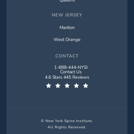
NEW JERSEY
Marlton
West Orange
CONTACT
1-888-444-NYSI
Call New York Spine Institute on t
Contact Us
New York Spine Institute reviews:
4.6 Stars 445 Reviews
(Opens in a new tab)
© New York Spine Institute.
All Rights Reserved.