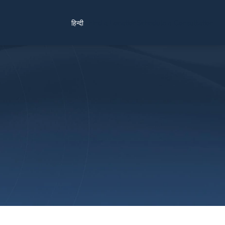
Find a Location
Schedule a Consultation
हिन्दी