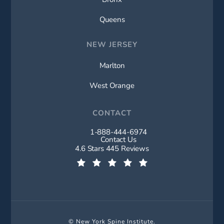
Queens
NEW JERSEY
Marlton
West Orange
CONTACT
1-888-444-6974
Call New York Spine Institute on t
Contact Us
New York Spine Institute reviews:
4.6 Stars 445 Reviews
(Opens in a new tab)
© New York Spine Institute.