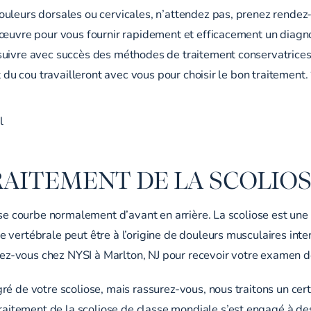
uleurs dorsales ou cervicales, n’attendez pas, prenez rendez-
œuvre pour vous fournir rapidement et efficacement un diagnos
uivre avec succès des méthodes de traitement conservatrices q
 du cou travailleront avec vous pour choisir le bon traitement. 
l
RAITEMENT DE LA SCOLIO
 se courbe normalement d’avant en arrière. La scoliose est une
vertébrale peut être à l’origine de douleurs musculaires inten
ndez-vous chez NYSI à Marlton, NJ pour recevoir votre examen 
é de votre scoliose, mais rassurez-vous, nous traitons un cer
raitement de la scoliose de classe mondiale
s’est engagé à de