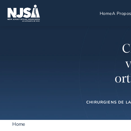
Home
A Propo
C
v
or
CHIRURGIENS DE L
Home