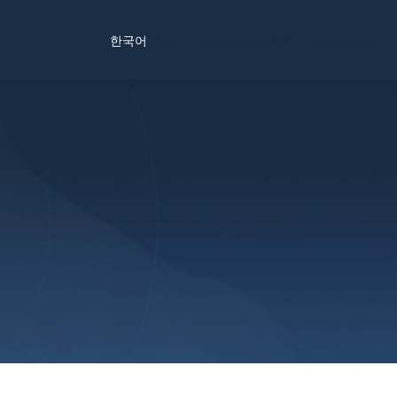
Find a Location
Schedule a Consultation
한국어