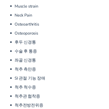
Muscle strain
Neck Pain
Osteoarthritis
Osteoporosis
후두 신경통
수술 후 통증
좌골 신경통
척추 측만증
SI 관절 기능 장애
척추 척수증
척추관 협착증
척추전방전위증