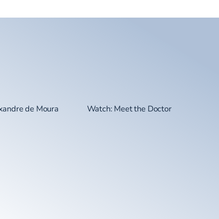
exandre de Moura
Watch: Meet the Doctor