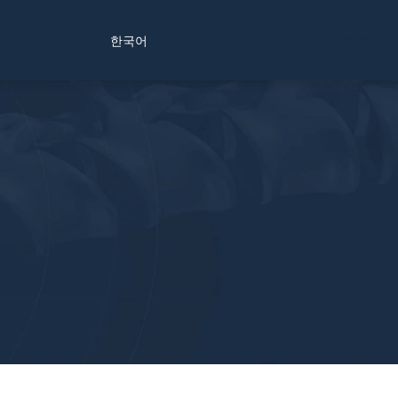
Find a Location
Schedule a Consultation
한국어