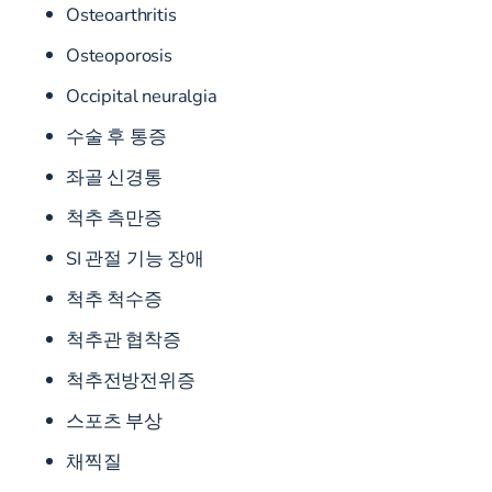
Osteoarthritis
Osteoporosis
Occipital neuralgia
수술 후 통증
좌골 신경통
척추 측만증
SI 관절 기능 장애
척추 척수증
척추관 협착증
척추전방전위증
스포츠 부상
채찍질