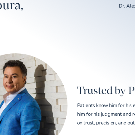
ura,
Dr. Al
Trusted by P
Patients know him for his 
him for his judgment and re
on trust, precision, and ou