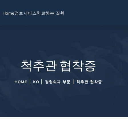
Home
정보
서비스
치료하는 질환
척추관 협착증
HOME
KO
정형외과 부문
척추관 협착증