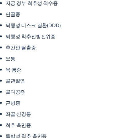
자궁 경부 척추성 척수증
연골종
퇴행성 디스크 질환(DDD)
퇴행성 척추전방전위증
추간판 탈출증
요통
목 통증
골관절염
골다공증
근병증
좌골 신경통
척추 측만증
특발성 척추 측만증