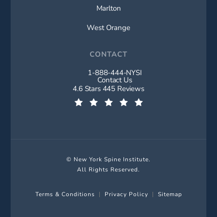
Marlton
West Orange
CONTACT
1-888-444-NYSI
Call New York Spine Institute on t
Contact Us
New York Spine Institute reviews:
4.6 Stars 445 Reviews
(Opens in a new tab)
© New York Spine Institute.
All Rights Reserved.
Terms & Conditions
Privacy Policy
Sitemap