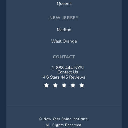
Queens
NEW JERSEY
Marlton
West Orange
CONTACT
1-888-444-NYSI
Call New York Spine Institute on t
Contact Us
New York Spine Institute reviews:
4.6 Stars 445 Reviews
(Opens in a new tab)
© New York Spine Institute.
All Rights Reserved.