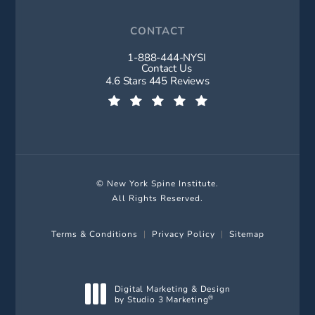
CONTACT
1-888-444-NYSI
Call New York Spine Institute on t
Contact Us
New York Spine Institute reviews:
4.6 Stars 445 Reviews
(Opens in a new tab)
© New York Spine Institute.
All Rights Reserved.
Terms & Conditions
Privacy Policy
Sitemap
Digital Marketing & Design
by Studio 3 Marketing
®
(opens in a new tab)