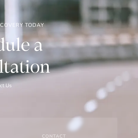
ECOVERY TODAY
ule a
tation
ct Us
CONTACT