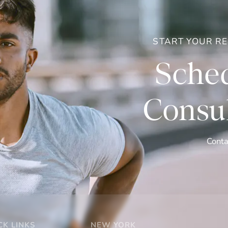
START YOUR R
Sched
Consul
Conta
CK LINKS
NEW YORK