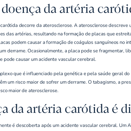
 doença da artéria carót
 carótida decorre da aterosclerose. A aterosclerose descrev
s das artérias, resultando na formação de placas que estrei
placas podem causar a formação de coágulos sanguíneos no int
um derrame. Ocasionalmente, a placa pode se fragmentar, li
e pode causar um acidente vascular cerebral.
lexo que é influenciado pela genética e pela saúde geral do
 têm um risco maior de sofrer um derrame. O tabagismo, a pressã
isco maior de aterosclerose.
 da artéria carótida é d
lmente é descoberta após um acidente vascular cerebral. Um