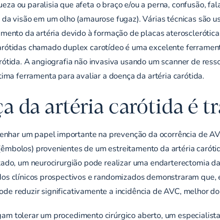
za ou paralisia que afeta o braço e/ou a perna, confusão, fal
a da visão em um olho (amaurose fugaz). Várias técnicas são u
tamento da artéria devido à formação de placas aterosclerótic
carótidas chamado duplex carotídeo é uma excelente ferramen
arótida. A angiografia não invasiva usando um scanner de res
a ferramenta para avaliar a doença da artéria carótida.
 da artéria carótida é t
nhar um papel importante na prevenção da ocorrência de A
(êmbolos) provenientes de um estreitamento da artéria carót
ctado, um neurocirurgião pode realizar uma endarterectomia d
udos clínicos prospectivos e randomizados demonstraram qu
de reduzir significativamente a incidência de AVC, melhor do
gam tolerar um procedimento cirúrgico aberto, um especialis