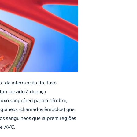
e da interrupção do fluxo
eitam devido à doença
fluxo sanguíneo para o cérebro,
anguíneos (chamados êmbolos) que
os sanguíneos que suprem regiões
de AVC.