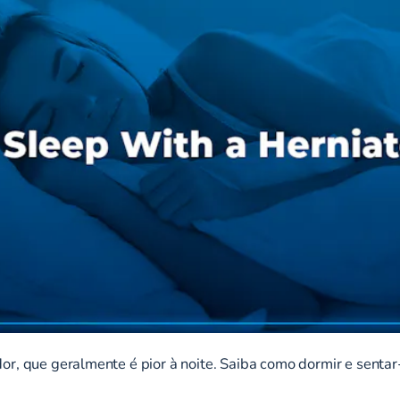
or, que geralmente é pior à noite. Saiba como dormir e senta