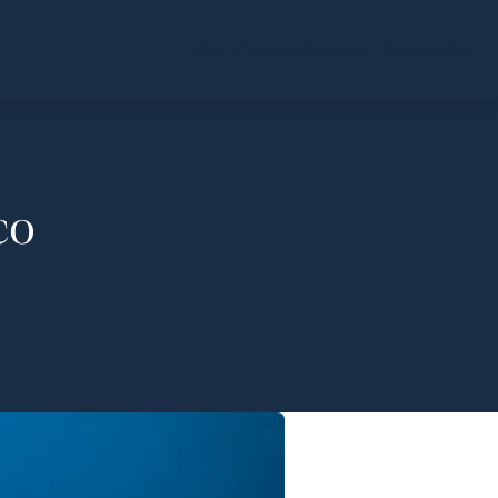
Find a Location
Schedule a Consultation
co