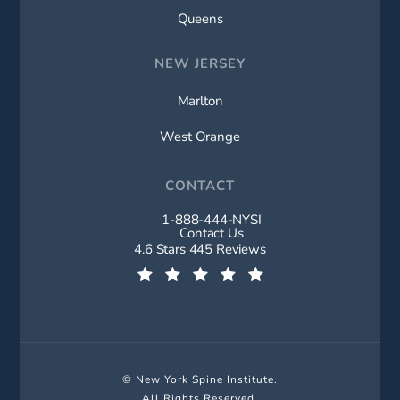
Queens
NEW JERSEY
Marlton
West Orange
CONTACT
1-888-444-NYSI
Call New York Spine Institute on t
Contact Us
New York Spine Institute reviews:
4.6 Stars 445 Reviews
(Opens in a new tab)
© New York Spine Institute.
All Rights Reserved.