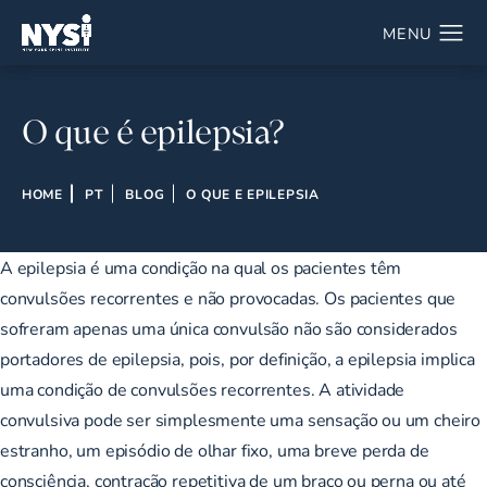
O que é epilepsia?
HOME
PT
BLOG
O QUE E EPILEPSIA
A epilepsia é uma condição na qual os pacientes têm
convulsões recorrentes e não provocadas. Os pacientes que
sofreram apenas uma única convulsão não são considerados
portadores de epilepsia, pois, por definição, a epilepsia implica
uma condição de convulsões recorrentes. A atividade
convulsiva pode ser simplesmente uma sensação ou um cheiro
estranho, um episódio de olhar fixo, uma breve perda de
consciência, contração repetitiva de um braço ou perna ou até