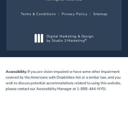
Terms & Conditions
Privacy Policy
Sitemap
Digital Marketing & Design
by Studio 3 Marketing
®
(opens in a new tab)
Accessibility:
If you are vision-impaired or have some other impairment
covered by the Americans with Disabilities Act or a similar law, and you
wish to discuss potential accommodations related to using this website,
please contact our Accessibility Manager at
1-888-444-NYSI
.