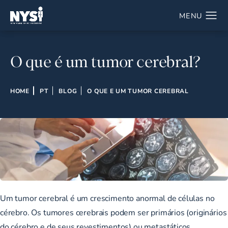
O que é um tumor cerebral?
HOME
PT
BLOG
O QUE E UM TUMOR CEREBRAL
Um tumor cerebral é um crescimento anormal de células no
cérebro. Os tumores cerebrais podem ser primários (originários
do cérebro e de seus revestimentos) ou metastáticos