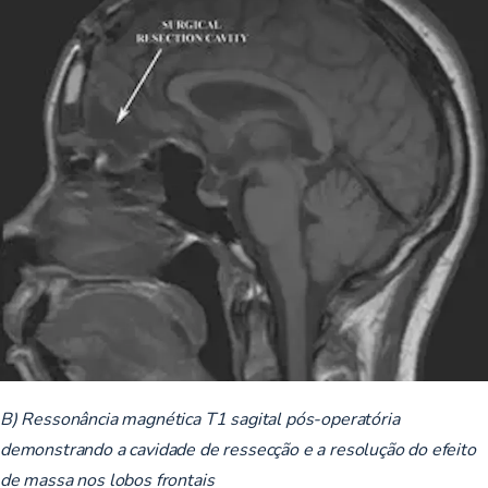
B) Ressonância magnética T1 sagital pós-operatória
demonstrando a cavidade de ressecção e a resolução do efeito
de massa nos lobos frontais