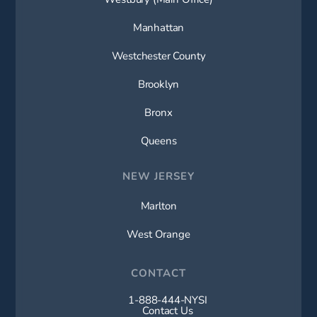
Manhattan
Westchester County
Brooklyn
Bronx
Queens
NEW JERSEY
Marlton
West Orange
CONTACT
1-888-444-NYSI
Call New York Spine Institute on t
Contact Us