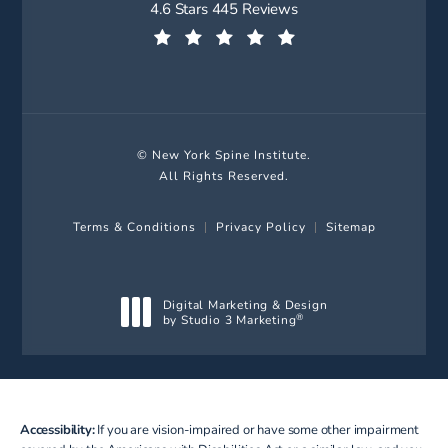
New York Spine Institute reviews:
4.6 Stars 445 Reviews
(Opens in a new tab)
© New York Spine Institute.
All Rights Reserved.
Terms & Conditions
Privacy Policy
Sitemap
Digital Marketing & Design
by Studio 3 Marketing
®
(opens in a new tab)
Accessibility:
If you are vision-impaired or have some other impairment