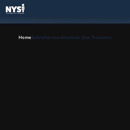
Home
Sobre
Servicos
Doencas Que Tratamos
Divisão de Tratamento da Dor
HOME
PT
DIVISAO DE TRATAMENTO DA DOR
Especialistas em tratamento da
dor na Grande Nova York, na área
dos três estados e em Long Island
John Ventrudo, M.D.Especialista em controle da dor