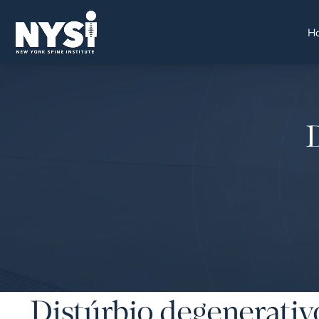
H
Distúrbio degenerativ