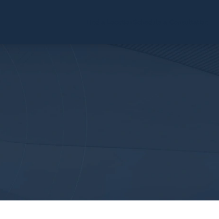
Find a Location
Schedule a Consultation