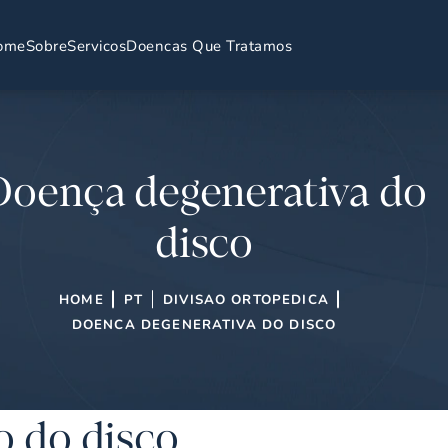
ome
Sobre
Servicos
Doencas Que Tratamos
Doença degenerativa do
disco
HOME
PT
DIVISAO ORTOPEDICA
DOENCA DEGENERATIVA DO DISCO
o do disco