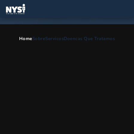
Home
Sobre
Servicos
Doencas Que Tratamos
Mielopatia espinhal
HOME
PT
DIVISAO ORTOPEDICA
MIELOPATIA ESPINHAL
Mielopatia espinhal
A mielopatia espinhal é uma doença do pescoço que surge
quando há um pinçamento ou compressão da coluna vertebral.
Essa condição é causada pela compressão da medula espinhal e
pode resultar em dor, perda de sensibilidade ou perda de