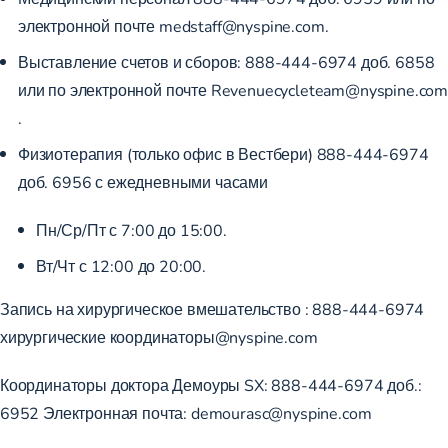
электронной почте
medstaff@nyspine.com
.
Выставление счетов и сборов:
888-444-6974
доб.
6858
или по электронной почте
Revenuecycleteam@nyspine.co
.
Физиотерапия (только офис в Вестбери)
888-444-6974
доб.
6956
с ежедневными часами
Пн/Ср/Пт с 7:00 до 15:00.
Вт/Чт с 12:00 до 20:00.
Запись на хирургическое вмешательство
: 888-444-6974
хирургические координаторы@nyspine.com
Координаторы доктора Демоуры SX:
888-444-6974
доб.:
6952
Электронная почта:
demourasc@nyspine.com