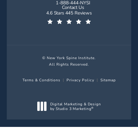
1-888-444-NYSI
Call New York Spine Institute on t
Contact Us
New York Spine Institute reviews:
4.6 Stars 445 Reviews
(Opens in a new tab)
© New York Spine Institute.
All Rights Reserved.
Terms & Conditions
Privacy Policy
Sitemap
Digital Marketing & Design
by Studio 3 Marketing
®
(opens in a new tab)