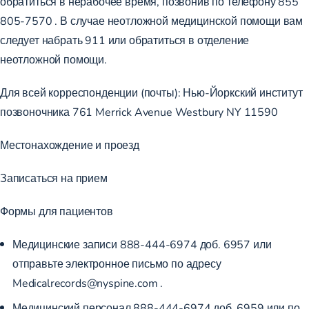
обратиться в нерабочее время, позвонив по телефону
855
805-7570
. В случае неотложной медицинской помощи вам
следует набрать
911
или обратиться в отделение
неотложной помощи.
Для всей корреспонденции (почты): Нью-Йоркский институт
позвоночника 761 Merrick Avenue Westbury NY 11590
Местонахождение и проезд
Записаться на прием
Формы для пациентов
Медицинские записи
888-444-6974
доб.
6957
или
отправьте электронное письмо
по адресу
Medicalrecords@nyspine.com
.
Медицинский персонал
888-444-6974
доб.
6959
или по