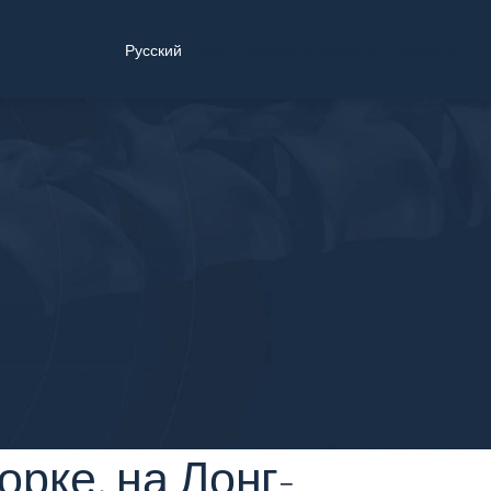
Find a Location
Schedule a Consultation
Русский
рке, на Лонг-