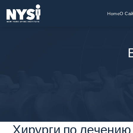
Home
О Сай
Хирурги по лечению 