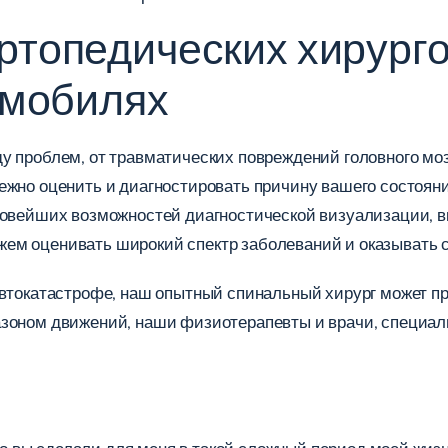
топедических хирурго
омобилях
у проблем, от травматических повреждений головного моз
ежно оценить и диагностировать причину вашего состоян
 новейших возможностей диагностической визуализации, 
жем оценивать широкий спектр заболеваний и оказывать
автокатастрофе, наш опытный спинальный хирург может пр
азоном движений, наши физиотерапевты и врачи, специа