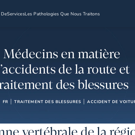
 De
Services
Les Pathologies Que Nous Traitons
Médecins en matière
’accidents de la route et
traitement des blessures
FR
TRAITEMENT DES BLESSURES
ACCIDENT DE VOITU
onne vertébrale de la rég