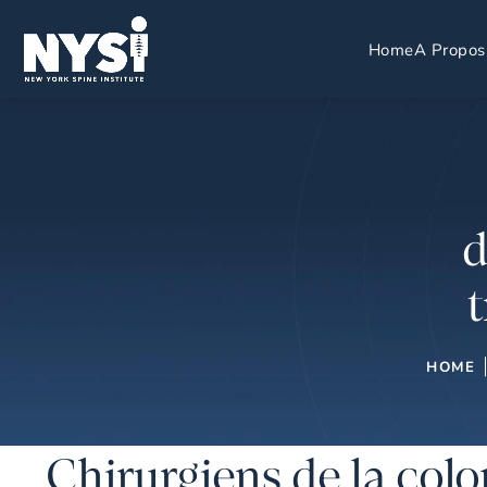
Home
A Propos
d
HOME
Chirurgiens de la col