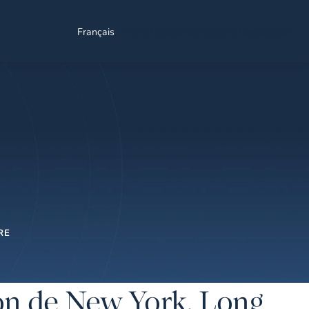
Find a Location
Schedule a Consultation
Français
RE
ion de New York, Long