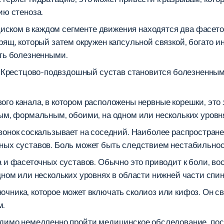
ию стеноза.
иском в каждом сегменте движения находятся два фасеточ
рящ, который затем окружен капсульной связкой, богато и
ыть болезненными.
Крестцово-подвздошный сустав становится болезненным,
ого канала, в котором расположены нервные корешки, это
ым, формальным, обоими, на одном или нескольких уровня
звонок соскальзывает на соседний. Наиболее распростра
ных суставов. Боль может быть следствием нестабильнос
 и фасеточных суставов. Обычно это приводит к боли, во
ном или нескольких уровнях в области нижней части спин
очника, которое может включать сколиоз или кифоз. Он с
м.
димо немедленно пройти медицинское обследование, пос