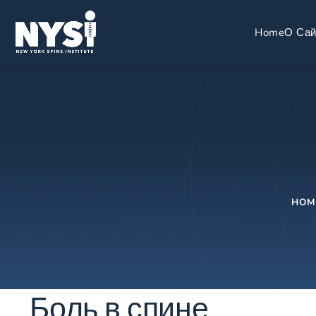
Home
О Сай
HOM
Боль в спине