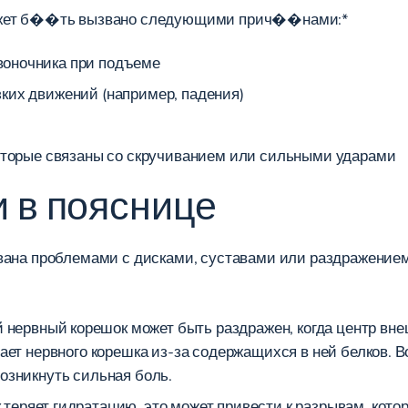
может б��ть вызвано следующими прич��нами:*
воночника при подъеме
ких движений (например, падения)
которые связаны со скручиванием или сильными ударами
 в пояснице
звана проблемами с дисками, суставами или раздражение
ервный корешок может быть раздражен, когда центр внеш
гает нервного корешка из-за содержащихся в ней белков. 
озникнуть сильная боль.
 теряет гидратацию, это может привести к разрывам, кот