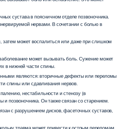
ных сустава в поясничном отделе позвоночника.
ннервируемой нервами. В сочетании с болью в
 затем может воспалиться или даже при слишком
 заболевание может вызывать боль. Сужение может
х в нижней части спины.
ненными являются: вторичные дефекты или переломы
ти спины или сдавливания нервов.
спалению, нестабильности и стенозу (в
ы и позвоночника. Он также связан со старением.
вязан с разрушением дисков, фасеточных суставов,
кольку травма может привести к острым переломам