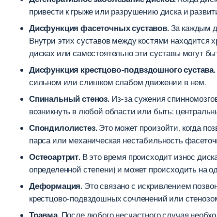
привести к грыже или разрушению диска и развит
Дисфункция фасеточных суставов.
За каждым д
Внутри этих суставов между костями находится х
дисках или самостоятельно эти суставы могут б
Дисфункция крестцово-подвздошного сустава.
сильном или слишком слабом движении в нем.
Спинальный стеноз.
Из-за сужения спинномозгов
возникнуть в любой области или быть: центральн
Спондилолистез.
Это может произойти, когда по
парса или механическая нестабильность фасеточ
Остеоартрит.
В это время происходит износ диска
определенной степени) и может происходить на од
Деформация.
Это связано с искривлением позвон
крестцово-подвздошных сочленений или стенозо
Травма.
После любого несчастного случая необхо