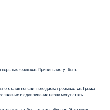
м нервных корешков. Причины могут быть
него слоя поясничного диска прорывается. Грыжа
Воспаление и сдавливание нерва могут стать
орые вызывают боль или ослабление. Это может