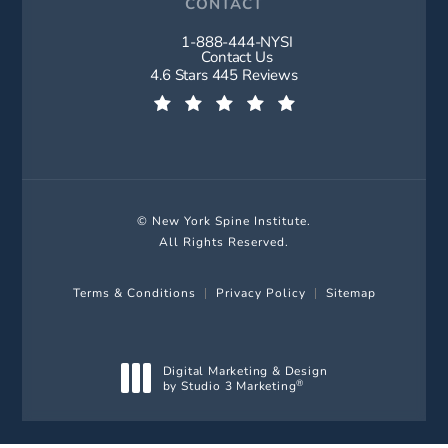
CONTACT
1-888-444-NYSI
Call New York Spine Institute on t
Contact Us
New York Spine Institute reviews:
4.6 Stars 445 Reviews
(Opens in a new tab)
© New York Spine Institute.
All Rights Reserved.
Terms & Conditions
Privacy Policy
Sitemap
Digital Marketing & Design
by Studio 3 Marketing
®
(opens in a new tab)