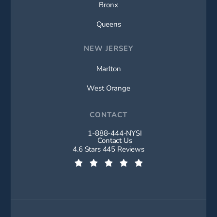
Bronx
Queens
NEW JERSEY
Marlton
West Orange
CONTACT
1-888-444-NYSI
Call New York Spine Institute on t
Contact Us
New York Spine Institute reviews:
4.6 Stars 445 Reviews
(Opens in a new tab)