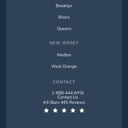
Brooklyn
Bronx
Queens
NEW JERSEY
Marlton
West Orange
CONTACT
1-888-444-NYSI
Call New York Spine Institute on t
Contact Us
New York Spine Institute reviews:
4.6 Stars 445 Reviews
(Opens in a new tab)