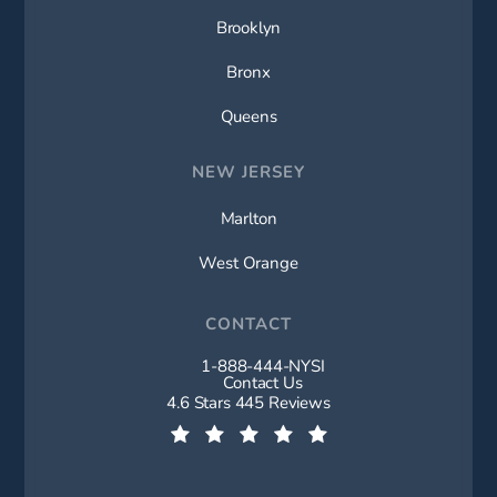
Brooklyn
Bronx
Queens
NEW JERSEY
Marlton
West Orange
CONTACT
1-888-444-NYSI
Call New York Spine Institute on t
Contact Us
New York Spine Institute reviews:
4.6 Stars 445 Reviews
(Opens in a new tab)