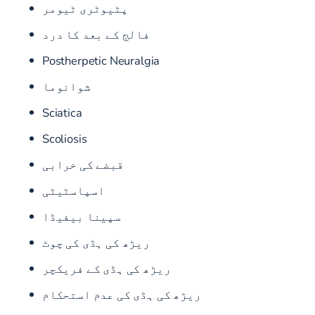
پٹیوٹری ٹیومر
فالج کے بعد کا درد
Postherpetic Neuralgia
شوانوما
Sciatica
Scoliosis
قبضے کی خرابی
اسپاسٹیٹی
سپینا بیفیڈا
ریڑھ کی ہڈی کی چوٹ
ریڑھ کی ہڈی کے فریکچر
ریڑھ کی ہڈی کی عدم استحکام