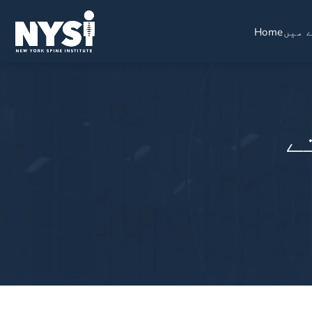
 میں
Home
ے