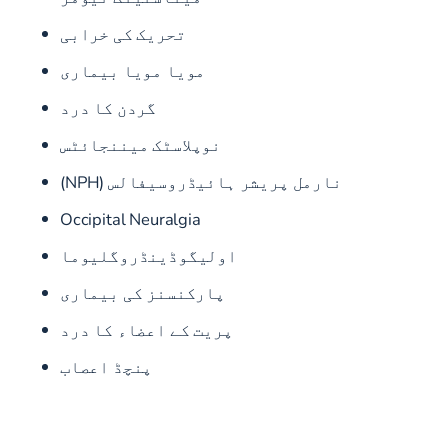
تحریک کی خرابی
مویا مویا بیماری
گردن کا درد
نوپلاسٹک میننجائٹس
نارمل پریشر ہائیڈروسیفالس (NPH)
Occipital Neuralgia
اولیگوڈینڈروگلیوما
پارکنسنز کی بیماری
پریت کے اعضاء کا درد
پنچڈ اعصاب