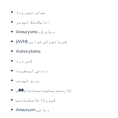
صوتی نیوروما
اناپلاسٹک ٹیومر
دماغ کے Aneurysms
شریانوں کی خرابی (AVM)
Astrocytoma
کمر درد
دماغی لیمفوما
برین ٹیومر
کارسنومیٹوس میننجائ��س
کیروٹائڈ سٹیناسس
دماغی Aneurysm