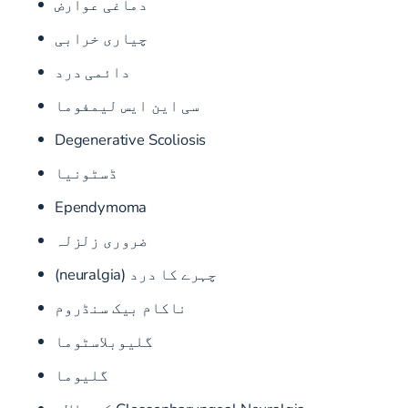
دماغی عوارض
چیاری خرابی
دائمی درد
سی این ایس لیمفوما
Degenerative Scoliosis
ڈسٹونیا
Ependymoma
ضروری زلزلہ
چہرے کا درد (neuralgia)
ناکام بیک سنڈروم
گلیوبلاسٹوما
گلیوما