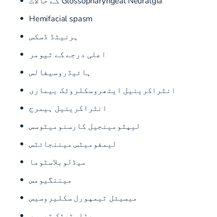
Glossopharyngeal Neuralgia کے حالات
Hemifacial spasm
ہرنیٹڈ ڈسکس
اعلی درجے کے ٹیومر
ہائیڈروسیفالس
انٹراکرینیل ایتھروسکلروٹک بیماری
انٹراکرینیل ہیمرج
لیپٹومینجیل کارسنومیٹوسس
لیمفومیٹس میننجائٹس
میڈلوبلاسٹوما
میننگیومس
میسیئل ٹیمپورل سکلیروسیس
میٹاسٹیٹک ٹیومر