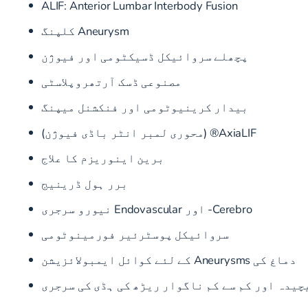
ALIF: Anterior Lumbar Interbody Fusion
Aneurysm کلپنگ
پچھلے سروائیکل ڈسیکٹومی اور فیوژن
مصنوعی ڈسک آرتھروپلاسٹی
بیدار کرینیوٹومی اور فنکشنل میپنگ
AxiaLIF® (محوری لمبر انٹر باڈی فیوژن)
برین اینوریزم کا علاج
برر ہول ڈرینیج
Cerebro- اور Endovascular نیورو سرجری
سروائیکل پوسٹرئیر فورمینوٹومی
دماغ کی Aneurysms کے لئے کوائل ایمبولائزیشن
چیدہ اور کم سے کم ناگوار ریڑھ کی ہڈی کی سرجری