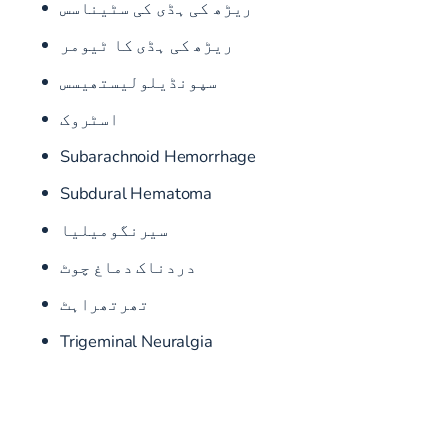
ریڑھ کی ہڈی کی سٹیناسس
ریڑھ کی ہڈی کا ٹیومر
سپونڈیلولیستھیسس
اسٹروک
Subarachnoid Hemorrhage
Subdural Hematoma
سیرنگومیلیا
دردناک دماغ چوٹ
تھرتھراہٹ
Trigeminal Neuralgia