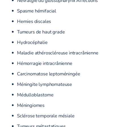
Névralgie du glossopharynx Affections
Spasme hémifacial
Hernies discales
Tumeurs de haut grade
Hydrocéphalie
Maladie athéroscléreuse intracrânienne
Hémorragie intracrânienne
Carcinomatose leptoméningée
Méningite lymphomateuse
Médulloblastome
Méningiomes
Sclérose temporale mésiale
Tumeurs métastatiques