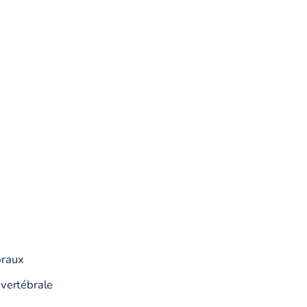
braux
 vertébrale