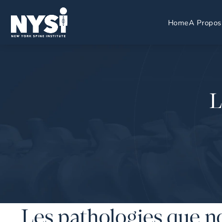
Home
A Propos
L
Les pathologies que n