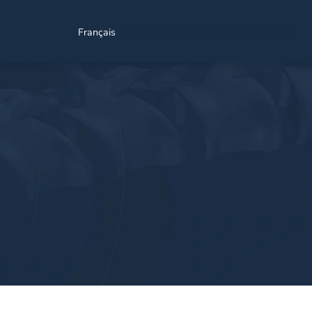
Find a Location
Schedule a Consultation
Français