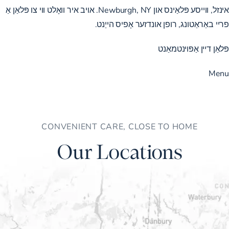
אינזל, ווייסע פּלאַינס און Newburgh, NY. אויב איר וואָלט ווי צו פּלאַן אַ
פריי באַראַטונג, רופן אונדזער אָפיס הייַנט.
פּלאַן דיין אַפּוינטמאַנט
Menu
CONVENIENT CARE, CLOSE TO HOME
Our Locations