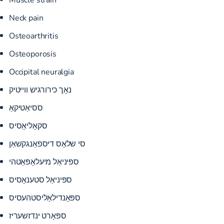
Neck pain
Osteoarthritis
Osteoporosis
Occipital neuralgia
נאָך כירורגיש ווייטיק
ססיאַטיקאַ
סקאָליאָסיס
סי שלאָס דיספאַנגקשאַן
ספּיניאַל מיעלאָפּאַטהי
ספּיניאַל סטענאָסיס
ספּאָנדילאָליסטהעסיס
ספּאָרט ינדזשעריז