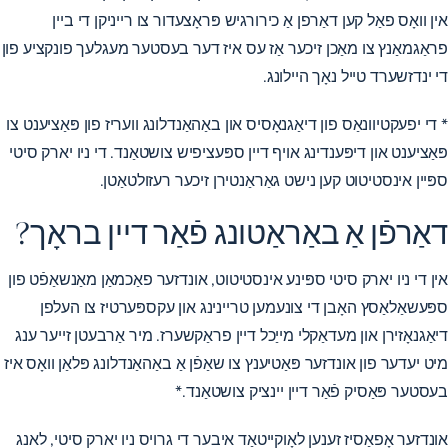
אין וואָס פאַל קען דאַרפן אַ כירורגיש פּראָצעדור צו רייניקן די ביין
פראַגמאַנץ צו מאַכן זיכער אַז עס איז דער בעסטער מעגלעך פונקציע פון
​​​​די ינדזשערד טייל נאָך היילונג.
* די יפעקטיוונאַס פון דיאַגנאָסיס און באַהאַנדלונג וועריז פון פּאַציענט צו
פּאַציענט און דיפּענדינג אויף דיין ספּעציפיש צושטאַנד. די ניו יארק סיטי
ספּיין אינסטיטוט קען נישט גאַראַנטירן זיכער רעזולטאַטן.
דאַרפֿן אַ באַראַטונג פֿאַר דיין בראָך?
אין די ניו יארק סיטי ספּינע אינסטיטוט, אונדזער פאַכמאַן מאַנשאַפֿט פון
ספּעשאַלאַסץ האָבן די צונעמען טריינינג און עקספּערטיז צו העלפן
דיאַגנאָזירן און מעדאַקלי מייַכל דיין פראַקשערז. מיר אַרבעטן זייער ענג
מיט יעדער פון אונדזער פּאַטיענץ צו שאַפֿן אַ באַהאַנדלונג פּלאַן וואָס איז
בעסטער פּאַסיק פֿאַר דיין יינציק צושטאַנד.*
אונדזער אָפאַסיז זענען לאָוקייטאַד איבער די גרויס ניו יארק סיטי, לאנג