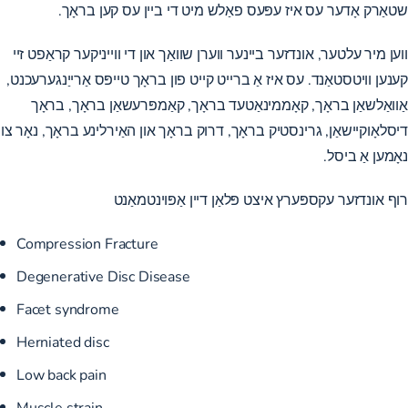
שטאַרק אָדער עס איז עפּעס פאַלש מיט די ביין עס קען בראָך.
ווען מיר עלטער, אונדזער ביינער ווערן שוואַך און די ווייניקער קראַפט זיי
קענען וויטסטאַנד. עס איז אַ ברייט קייט פון בראָך טייפּס אַרייַנגערעכנט,
אַוואַלשאַן בראָך, קאָממינאַטעד בראָך, קאַמפּרעשאַן בראָך, בראָך
דיסלאָוקיישאַן, גרינסטיק בראָך, דרוק בראָך און האַירלינע בראָך, נאָר צו
נאָמען אַ ביסל.
רוף אונדזער עקספּערץ איצט
פּלאַן דיין אַפּוינטמאַנט
Compression Fracture
Degenerative Disc Disease
Facet syndrome
Herniated disc
Low back pain
Muscle strain