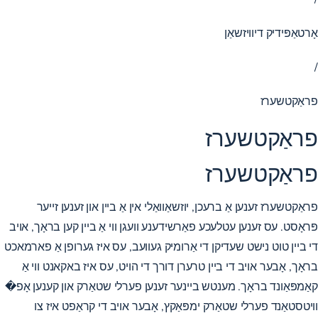
אָרטאַפּידיק דיוויזשאַן
/
פראַקטשערז
פראַקטשערז
פראַקטשערז
פראַקטשערז זענען אַ ברעכן, יוזשאַוואַלי אין אַ ביין און זענען זייער
פּראָסט. עס זענען עטלעכע פאַרשידענע וועגן ווי אַ ביין קען בראָך, אויב
די ביין טוט נישט שעדיקן די אַרומיק געוועב, עס איז גערופן אַ פארמאכט
בראָך, אָבער אויב די ביין טרערן דורך די הויט, עס איז באקאנט ווי אַ
קאַמפּאַונד בראָך. מענטש ביינער זענען פערלי שטאַרק און קענען אָפ�
וויטסטאַנד פערלי שטאַרק ימפּאַקץ, אָבער אויב די קראַפט איז צו