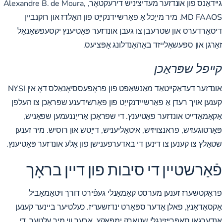
גיידאַנס פון אונדזער מעדיציניש דירעקטאָר, Alexandre B. de Moura,
MD FAAOS. מיר מייַכל אַ פאַרשיידנקייַט פון האַלדז און רוקנביין
דיסאָרדערס און שטרעבן צו געבן אונדזער פּאַטיענץ יקסעפּשאַנאַל
זאָרגן און ספּעשאַלייזד באַהאַנדלונג אָפּציעס.
קייפל שפּראַכן
אונדזער דעדאַקייטאַד מאַנשאַפֿט פון פּראָפעססיאָנאַלס דאָ אין NYSI
קענען אויך רעדן אַ פאַרשיידנקייַט פון פאַרשידענע שפּראַכן צו העלפן
אַקאַמאַדייט אונדזער פּאַטיענץ. די שפראַכן אַרייַננעמען שפּאַניש,
פּאָרטוגעזיש, פראנצויזיש, איטאַליעניש, דייַטש און רוסיש. מיר זענען
שטאָלץ צו קענען צו דינען די באדערפענישן פון אַלע אונדזער פּאַטיענץ.
פֿאַרשטיין די סיבות פון דיין בראָך
פראַקטשערז זענען מערסט קאַמאַנלי געפֿירט דורך ויטאָמאָביל
אַקסאַדאַנץ, פאלן אָדער ספּאָרט ינדזשעריז. כעלטיער ביינער קענען
אַנדערגאָו סאַפּרייזינגלי שטאַרק ימפּאַקץ, אָבער ווי מיר עלטער, די