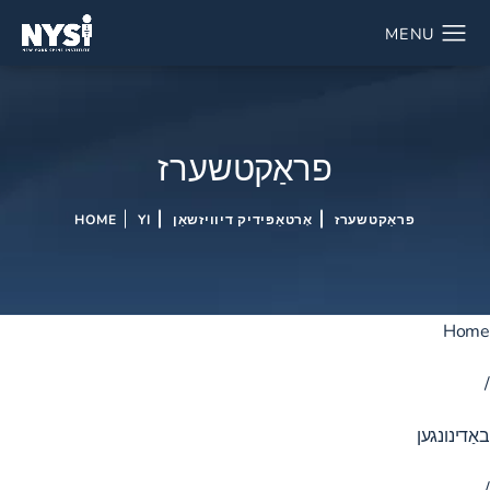
פראַקטשערז
פראַקטשערז
אָרטאַפּידיק דיוויזשאַן
YI
HOME
Home
/
באַדינונגען
/