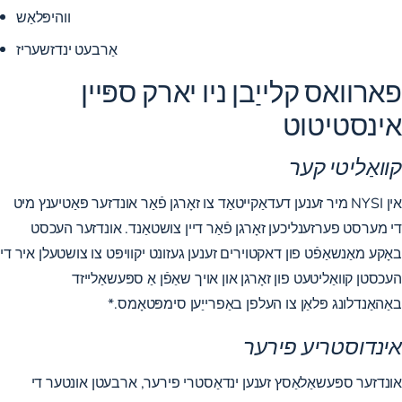
ווהיפּלאַש
אַרבעט ינדזשעריז
פארוואס קלייַבן ניו יארק ספּיין
אינסטיטוט
קוואַליטי קער
אין NYSI מיר זענען דעדאַקייטאַד צו זאָרגן פֿאַר אונדזער פּאַטיענץ מיט
די מערסט פערזענליכען זאָרגן פֿאַר דיין צושטאַנד. אונדזער העכסט
באָקע מאַנשאַפֿט פון דאקטוירים זענען געזונט יקוויפּט צו צושטעלן איר די
העכסטן קוואַליטעט פון זאָרגן און אויך שאַפֿן אַ ספּעשאַלייזד
באַהאַנדלונג פּלאַן צו העלפן באַפרייַען סימפּטאָמס.*
אינדוסטריע פירער
אונדזער ספּעשאַלאַסץ זענען ינדאַסטרי פירער, ארבעטן אונטער די