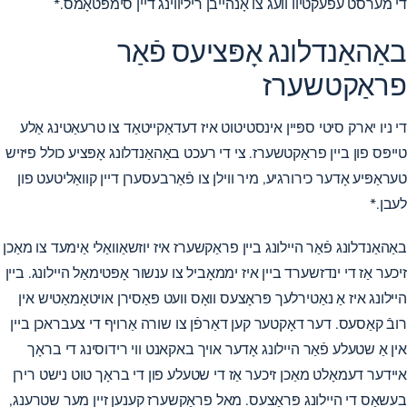
די מערסט עפעקטיוו וועג צו אָנהייבן ריליווינג דיין סימפּטאָמס.*
באַהאַנדלונג אָפּציעס פֿאַר
פראַקטשערז
די ניו יארק סיטי ספּיין אינסטיטוט איז דעדאַקייטאַד צו טרעאַטינג אַלע
טייפּס פון ביין פראַקטשערז. צי די רעכט באַהאַנדלונג אָפּציע כולל פיזיש
טעראַפּיע אָדער כירורגיע, מיר ווילן צו פֿאַרבעסערן דיין קוואַליטעט פון
לעבן.*
באַהאַנדלונג פֿאַר היילונג ביין פראַקשערז איז יוזשאַוואַלי אַימעד צו מאַכן
זיכער אַז די ינדזשערד ביין איז יממאָביל צו ענשור אָפּטימאַל היילונג. ביין
היילונג איז אַ נאַטירלעך פּראָצעס וואָס וועט פּאַסירן אויטאָמאַטיש אין
רובֿ קאַסעס. דער דאָקטער קען דאַרפֿן צו שורה אַרויף די צעבראכן ביין
אין אַ שטעלע פֿאַר היילונג אָדער אויך באקאנט ווי רידוסינג די בראָך
איידער דעמאָלט מאַכן זיכער אַז די שטעלע פון ​​​​די בראָך טוט נישט רירן
בעשאַס די היילונג פּראָצעס. מאל פראַקשערז קענען זיין מער שטרענג,