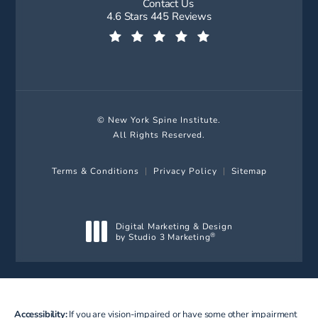
Contact Us
New York Spine Institute reviews:
4.6 Stars 445 Reviews
(Opens in a new tab)
© New York Spine Institute.
All Rights Reserved.
Terms & Conditions
Privacy Policy
Sitemap
Digital Marketing & Design
by Studio 3 Marketing
®
(opens in a new tab)
Accessibility:
If you are vision-impaired or have some other impairment