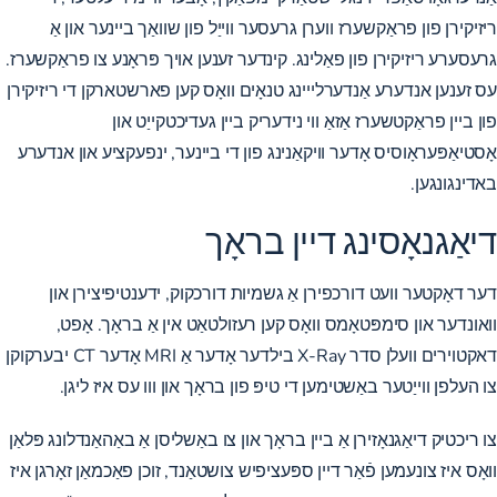
ריזיקירן פון פראַקשערז ווערן גרעסער ווייַל פון שוואַך ביינער און אַ
גרעסערע ריזיקירן פון פאַלינג. קינדער זענען אויך פּראָנע צו פראַקשערז.
עס זענען אנדערע אַנדערלייינג טנאָים וואָס קען פארשטארקן די ריזיקירן
פון ביין פראַקטשערז אַזאַ ווי נידעריק ביין געדיכטקייַט און
אָסטיאַפּעראָוסיס אָדער וויקאַנינג פון די ביינער, ינפעקציע און אנדערע
באדינגונגען.
דיאַגנאָסינג דיין בראָך
דער דאָקטער וועט דורכפירן אַ גשמיות דורכקוק, ידענטיפיצירן און
וואונדער און סימפּטאָמס וואָס קען רעזולטאַט אין אַ בראָך. אָפט,
דאקטוירים וועלן סדר X-Ray בילדער אָדער אַ MRI אָדער CT יבערקוקן
צו העלפן ווייַטער באַשטימען די טיפּ פון בראָך און ווו עס איז ליגן.
צו ריכטיק דיאַגנאָזירן אַ ביין בראָך און צו באַשליסן אַ באַהאַנדלונג פּלאַן
וואָס איז צונעמען פֿאַר דיין ספּעציפיש צושטאַנד, זוכן פאַכמאַן זאָרגן איז