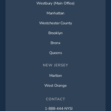
Westbury (Main Office)
Manhattan
Westchester County
Brooklyn
Bronx
Queens
NEW JERSEY
Marlton
West Orange
CONTACT
1-888-444-NYSI
Call New York Spine Institute on t