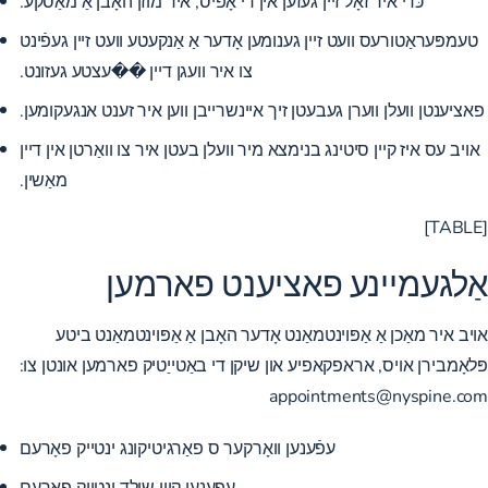
כּדי איר זאָל זיין געזען אין די אָפיס, איר מוזן האָבן אַ מאַסקע.
טעמפּעראַטורעס וועט זיין גענומען אָדער אַ אַנקעטע וועט זיין געפֿינט
צו איר וועגן דיין ��עצטע געזונט.
פאציענטן וועלן ווערן געבעטן זיך איינשרייבן ווען איר זענט אנגעקומען.
אויב עס איז קיין סיטינג בנימצא מיר וועלן בעטן איר צו וואַרטן אין דיין
מאַשין.
[TABLE]
אַלגעמיינע פאציענט פארמען
אויב איר מאַכן אַ אַפּוינטמאַנט אָדער האָבן אַ אַפּוינטמאַנט ביטע
פּלאָמבירן אויס, אראפקאפיע און שיקן די באַטייַטיק פארמען אונטן צו:
appointments@nyspine.com
עפֿענען וואָרקער ס פאַרגיטיקונג ינטייק פאָרעם
עפענען קיין שולד ינטייק פאָרעם