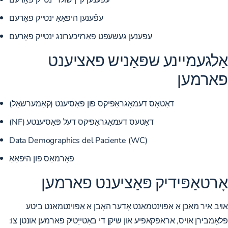
עפֿענען היפּאַאַ ינטייק פאָרעם
עפענען געשעפט פאַרזיכערונג ינטייק פאָרעם
אַלגעמיינע שפּאַניש פאציענט
פארמען
דאַטאָס דעמאָגראַפיקס פון פּאַסיענט (קאַמערשאַל)
דאַטעס דעמאָגראַפיקס דעל פּאַסיענטע (NF)
Data Demographics del Paciente (WC)
פאָרמאַס פון היפּאַאַ
אָרטאַפּידיק פּאַציענט פארמען
אויב איר מאַכן אַ אַפּוינטמאַנט אָדער האָבן אַ אַפּוינטמאַנט ביטע
פּלאָמבירן אויס, אראפקאפיע און שיקן די באַטייַטיק פארמען אונטן צו: