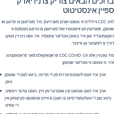
ברוכים הבאים צוריק צו ניו יארק
ספּיין אינסטיטוט
לויט CDC גיידליינז ווי געזונט זאָרגן מעכירעס, מיר פאָרזעצן צו פרעגן אַז
שטעקן, פּאַטיענץ און וויזאַטערז זאָל פאָרזעצן צו טראָגן מאַסקס ווי
רעקאַמענדיד ווען איר באַזוכן אונדזער אָפאַסיז. איר וועט ניט זיין געזען
דורך אַ דאָקטער אָן איינער.
מיר נאָכגיין אַלע CDC COVID-19 פּראָטאָקאָלס פֿאַר פּראַטעקטינג
איר, ווי געזונט ווי אונדזער שטעקן.
אויב איר זענט לעצטנס אַרויס פון די מדינה, ביטע לאָזן די שטעקן
וויסן.
אויב איר האָט געהאט קיין וואונדער פון היץ, הוסט אָדער ויסשיט,
ביטע נוצן די טעלעמעדיסינע צו האָבן אַ וויזיט אַנשטאָט פון קומען אין
די אָפיס.