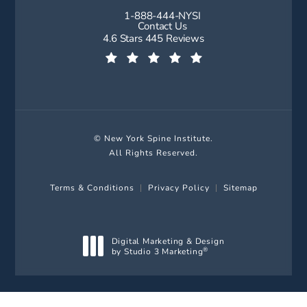
1-888-444-NYSI
Call New York Spine Institute on t
Contact Us
New York Spine Institute reviews:
4.6 Stars 445 Reviews
(Opens in a new tab)
© New York Spine Institute.
All Rights Reserved.
Terms & Conditions
Privacy Policy
Sitemap
Digital Marketing & Design
by Studio 3 Marketing
®
(opens in a new tab)