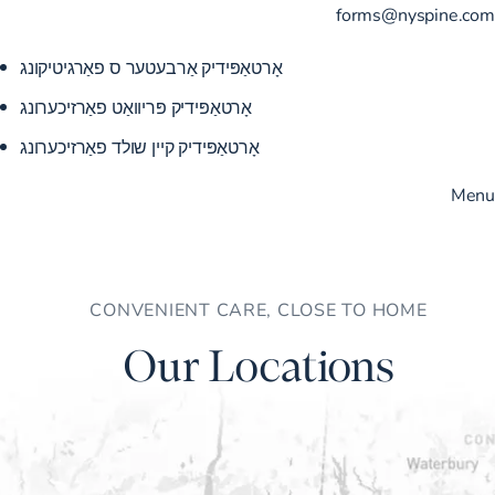
forms@nyspine.com
אָרטאַפּידיק אַרבעטער ס פאַרגיטיקונג
אָרטאַפּידיק פּריוואַט פאַרזיכערונג
אָרטאַפּידיק קיין שולד פאַרזיכערונג
Menu
CONVENIENT CARE, CLOSE TO HOME
Our Locations